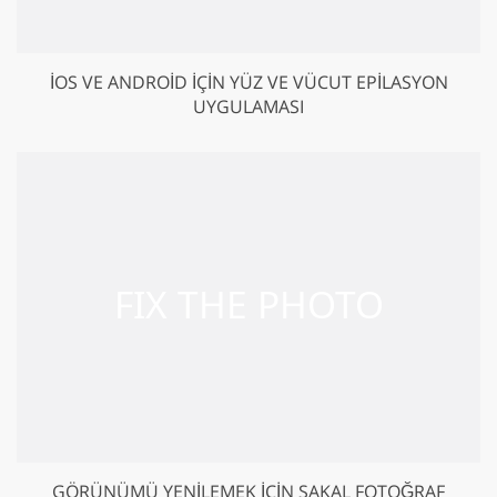
IOS VE ANDROID IÇIN YÜZ VE VÜCUT EPILASYON
UYGULAMASI
GÖRÜNÜMÜ YENILEMEK IÇIN SAKAL FOTOĞRAF