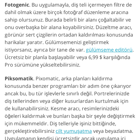
Fotogenic
. Bu uygulamayla, diş teli içermeyen filtre de
dahil olmak üzere birçok fotoğraf düzenleme aracına
sahip olursunuz. Burada belirli bir alanı çoğaltabilir ve
onu overbaşka bir alana koyabilirsiniz. Düzeltme aracı,
görünür sert çizgilerin ortadan kaldırılması konusunda
harikalar yaratır. Gülümsemenizi geliştirmek
istiyorsanız, ayrıca bir tane de var.
gülümseme editörü
.
Ücretsiz bir planla başlayabilir veya 6,99 $ karşılığında
Pro sürümüne yükseltebilirsiniz.
Piksomatik
. Pixomatic, arka planları kaldırma
konusunda benzer programları bir adım öne çıkarıyor
ancak bu, bu tür işlevlerle sınırlı değil. Portrelerinizde
diş tellerinden veya diğer kusurlardan kurtulmak için
de kullanabilirsiniz. Kesme aracı, resimlerinizdeki
öğeleri kaldırmak ve bunları başka bir şeyle değiştirmek
için mükemmeldir. Diş telleriyle işiniz bittiğinde,
gerçekleştirebilirsiniz
cilt yumuşatma
veya beyazlatma.
Uygulamanın kendisi ücretsizdir ancak uygulama içi