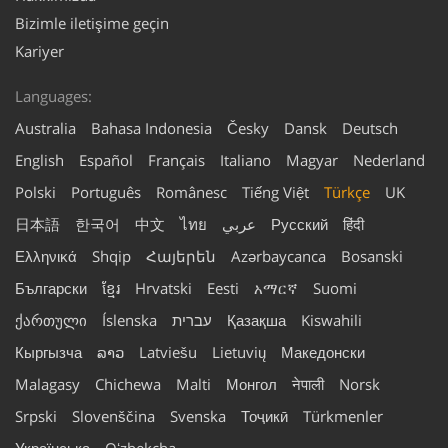
Bizimle iletişime geçin
Kariyer
Languages:
Australia
Bahasa Indonesia
Česky
Dansk
Deutsch
English
Español
Français
Italiano
Magyar
Nederland
Polski
Português
Românesc
Tiếng Việt
Türkçe
UK
日本語
한국어
中文
ไทย
عربي
Русский
हिंदी
Ελληνικά
Shqip
Հայերեն
Azərbaycanca
Bosanski
Български
ខ្មែរ
Hrvatski
Eesti
አማርኛ
Suomi
ქართული
Íslenska
עברית
Қазақша
Kiswahili
Кыргызча
ລາວ
Latviešu
Lietuvių
Македонски
Malagasy
Chichewa
Malti
Монгол
नेपाली
Norsk
Srpski
Slovenščina
Svenska
Тоҷикӣ
Türkmenler
Українська
Oʻzbekcha