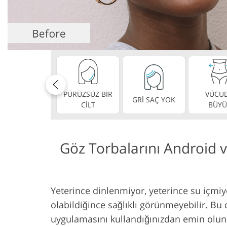
Ürün Rötuş Hizmetleri
Mücevher Röt
PÜRÜZSÜZ BİR
VÜCU
GRİ SAÇ YOK
CİLT
BÜYÜ
Göz Torbalarını Android 
Yeterince dinlenmiyor, yeterince su içmiy
olabildiğince sağlıklı görünmeyebilir. B
uygulamasını kullandığınızdan emin olun. B