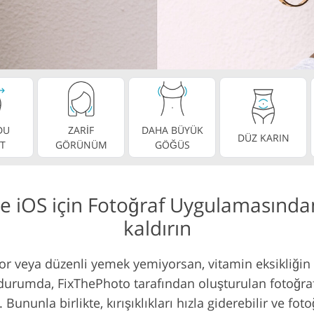
Video Düzenlem
uş Hizmetleri
AI Eğitim Verileri
Hizmetleri
DU
ZARİF
DAHA BÜYÜK
DÜZ KARIN
T
GÖRÜNÜM
GÖĞÜS
ve iOS için Fotoğraf Uygulamasınd
kaldırın
or veya düzenli yemek yemiyorsan, vitamin eksikliğin v
u durumda, FixThePhoto tarafından oluşturulan fotoğra
ununla birlikte, kırışıklıkları hızla giderebilir ve fo