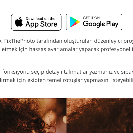
ak, FixThePhoto tarafından oluşturulan düzenleyici p
e etmek için hassas ayarlamalar yapacak profesyonel 
bu fonksiyonu seçip detaylı talimatlar yazmanız ve sipa
ırmak için ekipten temel rötuşlar yapmasını isteyebi