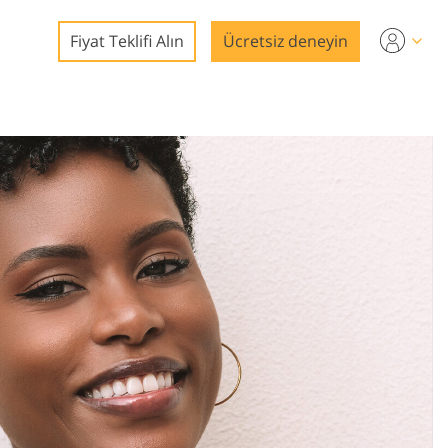
Fiyat Teklifi Alın
Ücretsiz deneyin
nleme
mları
on