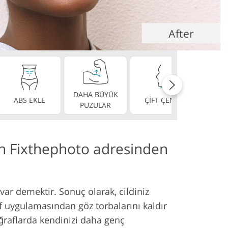
e
DAHA BÜYÜK
MÜKE
ABS EKLE
ÇİFT ÇENE
PUZULAR
DİŞ
an Fixthephoto adresinden
ar demektir. Sonuç olarak, cildiniz
f uygulamasından göz torbalarını kaldır
toğraflarda kendinizi daha genç