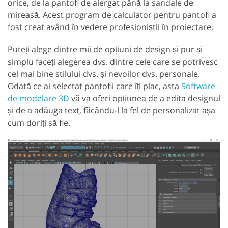
orice, de la pantofi de alergat până la sandale de
mireasă. Acest program de calculator pentru pantofi a
fost creat având în vedere profesioniștii în proiectare.
Puteți alege dintre mii de opțiuni de design și pur și
simplu faceți alegerea dvs. dintre cele care se potrivesc
cel mai bine stilului dvs. și nevoilor dvs. personale.
Odată ce ai selectat pantofii care îți plac, asta
Software
de modelare 3D
vă va oferi opțiunea de a edita designul
și de a adăuga text, făcându-l la fel de personalizat așa
cum doriți să fie.