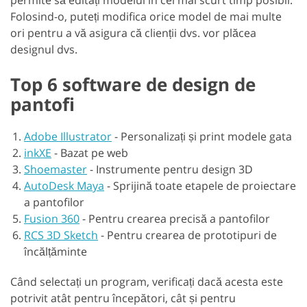
permite să editați modelul în cel mai scurt timp posibil.
Folosind-o, puteți modifica orice model de mai multe
ori pentru a vă asigura că clienții dvs. vor plăcea
designul dvs.
Top 6 software de design de
pantofi
Adobe Illustrator
-
Personalizați și print modele gata
inkXE
-
Bazat pe web
Shoemaster
-
Instrumente pentru design 3D
AutoDesk Maya
-
Sprijină toate etapele de proiectare
a pantofilor
Fusion 360
-
Pentru crearea precisă a pantofilor
RCS 3D Sketch
-
Pentru crearea de prototipuri de
încălțăminte
Când selectați un program, verificați dacă acesta este
potrivit atât pentru începători, cât și pentru