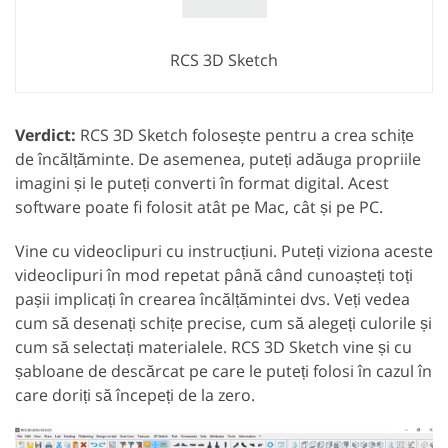
RCS 3D Sketch
Verdict:
RCS 3D Sketch folosește pentru a crea schițe
de încălțăminte. De asemenea, puteți adăuga propriile
imagini și le puteți converti în format digital. Acest
software poate fi folosit atât pe Mac, cât și pe PC.
Vine cu videoclipuri cu instrucțiuni. Puteți viziona aceste
videoclipuri în mod repetat până când cunoașteți toți
pașii implicați în crearea încălțămintei dvs. Veți vedea
cum să desenați schițe precise, cum să alegeți culorile și
cum să selectați materialele. RCS 3D Sketch vine și cu
șabloane de descărcat pe care le puteți folosi în cazul în
care doriți să începeți de la zero.