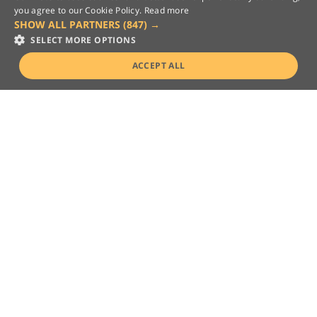
you agree to our Cookie Policy.
Read more
SHOW ALL PARTNERS
(847) →
SELECT MORE OPTIONS
ACCEPT ALL
Dacă trebuie să luați un filigran de pe imaginea dvs.,
pur și simplu utilizați acest Watermark Remover