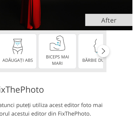
deo
BICEPS MAI
ADĂUGAȚI ABS
BĂRBIE DUBLĂ
DINȚI P
MARI
FixThePhoto
tunci puteți utiliza acest editor foto mai
utorul acestui editor din FixThePhoto.