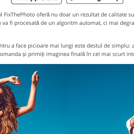
rul FixThePhoto oferă nu doar un rezultat de calitate s
u va fi procesată de un algoritm automat, ci mai degr
ntru a face picioare mai lungi este destul de simplu: al
omanda și primiți imaginea finală în cel mai scurt int