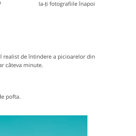
a
Ia-ți fotografiile înapoi
 realist de întindere a picioarelor din
oar câteva minute.
de pofta.