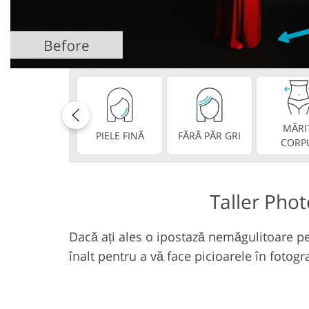
Retusarea produsului
Bijuterii Retu
Servicii
MĂRI
PIELE FINĂ
FĂRĂ PĂR GRI
CORP
Taller Pho
Dacă ați ales o ipostază nemăgulitoare pen
înalt pentru a vă face picioarele în fotogra