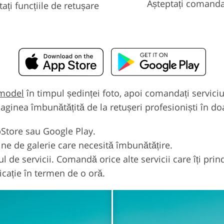
Așteptați comand
tați funcțiile de retușare
 model
în timpul ședinței foto, apoi comandați serviciul
maginea îmbunătățită de la retușeri profesioniști în d
pStore sau Google Play.
ine de galerie care necesită îmbunătățire.
 de servicii. Comandă orice alte servicii care îți prin
icație în termen de o oră.