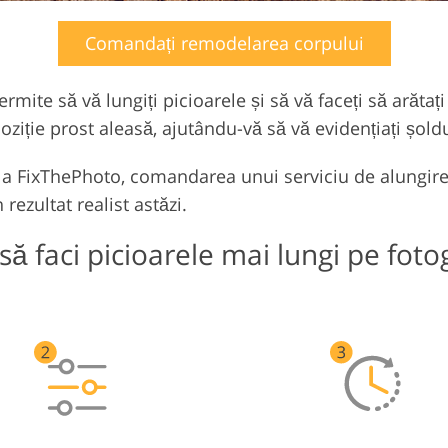
Comandați remodelarea corpului
mite să vă lungiți picioarele și să vă faceți să arătaț
poziție prost aleasă, ajutându-vă să vă evidențiați șoldu
 la FixThePhoto, comandarea unui serviciu de alungire
rezultat realist astăzi.
ă faci picioarele mai lungi pe fotog