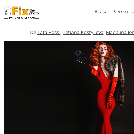
Acasă
Servicii
FOUNDED IN 2003
Lightroom
Phot
De
Tata Rossi
,
Tetiana Kostylieva
,
Madalina Io
Presetări Lightroom
Acțiuni Photo
Întreaga colecție
Perii Photosho
Servicii de retușare la cap
Retușare co
presetată LR
Suprapuneri P
Cea mai buna afacere
Texturi Photo
Presets
Ps Acțiuni Colec
Colecția mobilă
Ps Suprapune c
întregi
Modele ge
Servicii de editare foto de
inteligență 
nuntă
pentru îmb