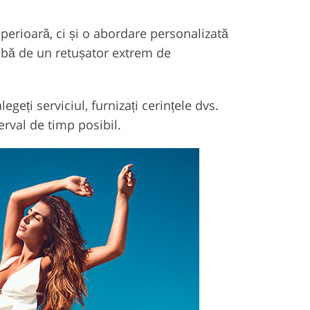
uperioară, ci și o abordare personalizată
abă de un retușator extrem de
egeți serviciul, furnizați cerințele dvs.
erval de timp posibil.