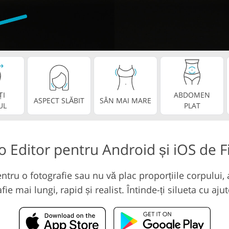
Servicii de editare vi
șând Servicii
Date de Antrenament AI
ȚI
ABDOMEN
ASPECT SLĂBIT
SÂN MAI MARE
UL
PLAT
to Editor pentru Android și iOS de 
tru o fotografie sau nu vă plac proporțiile corpului, a
fie mai lungi, rapid și realist. Întinde-ți silueta cu aj