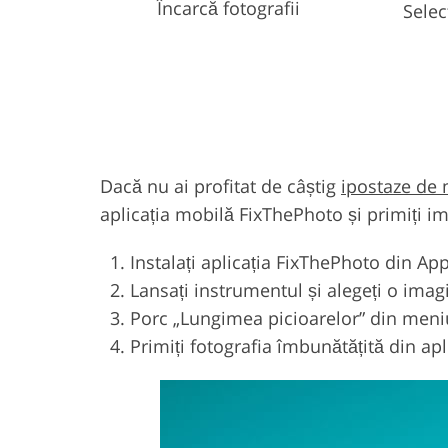
Încarcă fotografii
Selec
Dacă nu ai profitat de câștig
ipostaze de
aplicația mobilă FixThePhoto și primiți i
Instalați aplicația FixThePhoto din Ap
Lansați instrumentul și alegeți o imag
Porc „Lungimea picioarelor” din meniul
Primiți fotografia îmbunătățită din apl