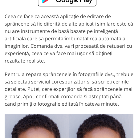
Ceea ce face ca această aplicație de editare de
sprâncene să fie diferită de alte aplicații similare este că
nu are instrumente de bază bazate pe inteligență
artificială care să permită îmbunătățirea automată a
imaginilor. Comanda dvs. va fi procesată de retușeri cu
experiență, ceea ce va face mai ușor să obțineți
rezultate realiste.
Pentru a repara sprâncenele în fotografiile dvs., trebuie
să selectați serviciul corespunzător și să scrieți cerințe
detaliate. Puteți cere experților să facă sprâncenele mai
groase. Apoi, confirmați comanda și așteptați până
când primiți o fotografie editată în câteva minute.