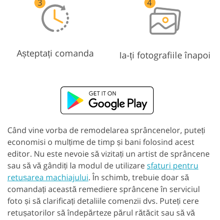
Așteptați comanda
Ia-ți fotografiile înapoi
Când vine vorba de remodelarea sprâncenelor, puteți
economisi o mulțime de timp și bani folosind acest
editor. Nu este nevoie să vizitați un artist de sprâncene
sau să vă gândiți la modul de utilizare
sfaturi pentru
retușarea machiajului
. În schimb, trebuie doar să
comandați această remediere sprâncene în serviciul
foto și să clarificați detaliile comenzii dvs. Puteți cere
retușatorilor să îndepărteze părul rătăcit sau să vă