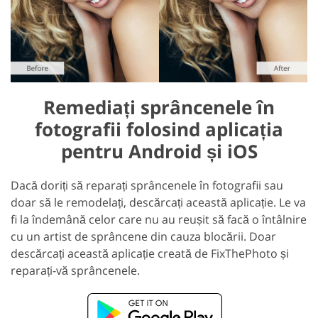
Remediați sprâncenele în
fotografii folosind aplicația
pentru Android și iOS
Dacă doriți să reparați sprâncenele în fotografii sau
doar să le remodelați, descărcați această aplicație. Le va
fi la îndemână celor care nu au reușit să facă o întâlnire
cu un artist de sprâncene din cauza blocării. Doar
descărcați această aplicație creată de FixThePhoto și
reparați-vă sprâncenele.