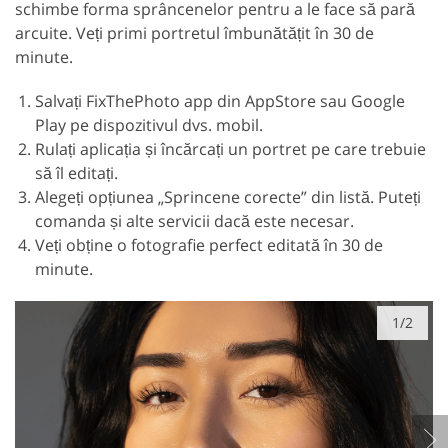
schimbe forma sprâncenelor pentru a le face să pară
arcuite. Veți primi portretul îmbunătățit în 30 de
minute.
Salvați FixThePhoto app din AppStore sau Google
Play pe dispozitivul dvs. mobil.
Rulați aplicația și încărcați un portret pe care trebuie
să îl editați.
Alegeți opțiunea „Sprincene corecte” din listă. Puteți
comanda și alte servicii dacă este necesar.
Veți obține o fotografie perfect editată în 30 de
minute.
1/2