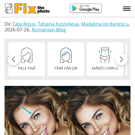
De
Tata Rossi
,
Tetiana Kostylieva
,
Madalina Iordanescu
,
2026-07-26,
Romanian Blog
PIELE FINĂ
FĂRĂ PĂR GRI
MĂRIȚI CORPUL
A