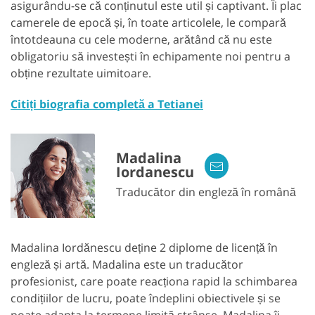
asigurându-se că conținutul este util și captivant. Îi plac
camerele de epocă și, în toate articolele, le compară
întotdeauna cu cele moderne, arătând că nu este
obligatoriu să investești în echipamente noi pentru a
obține rezultate uimitoare.
Citiți biografia completă a Tetianei
Madalina
Iordanescu
Traducător din engleză în română
Madalina Iordănescu deține 2 diplome de licență în
engleză și artă. Madalina este un traducător
profesionist, care poate reacționa rapid la schimbarea
condițiilor de lucru, poate îndeplini obiectivele și se
poate adapta la termene limită strânse. Madalina îi