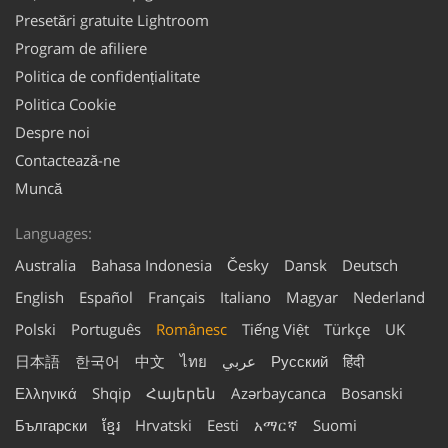
Presetări gratuite Lightroom
Program de afiliere
Politica de confidențialitate
Politica Cookie
Despre noi
Contactează-ne
Muncă
Languages:
Australia
Bahasa Indonesia
Česky
Dansk
Deutsch
English
Español
Français
Italiano
Magyar
Nederland
Polski
Português
Românesc
Tiếng Việt
Türkçe
UK
日本語
한국어
中文
ไทย
عربي
Русский
हिंदी
Ελληνικά
Shqip
Հայերեն
Azərbaycanca
Bosanski
Български
ខ្មែរ
Hrvatski
Eesti
አማርኛ
Suomi