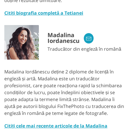
obține rezultate uimitoare.
Citiți biografia completă a Tetianei
Madalina
Iordanescu
Traducător din engleză în română
Madalina Iordănescu deține 2 diplome de licență în
engleză și artă. Madalina este un traducător
profesionist, care poate reacționa rapid la schimbarea
condițiilor de lucru, poate îndeplini obiectivele și se
poate adapta la termene limită strânse. Madalina îi
ajută pe autorii blogului FixThePhoto cu traducerea din
engleză în română pe teme legate de fotografie.
Citiți cele mai recente articole de la Madalina