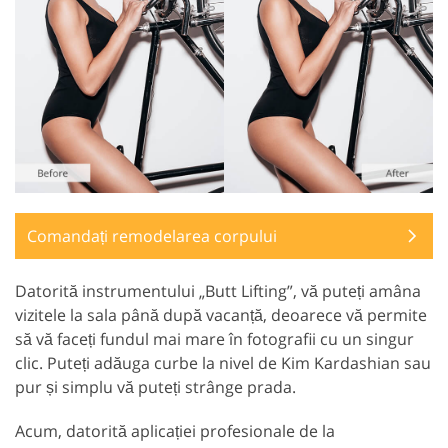
Comandați remodelarea corpului
Datorită instrumentului „Butt Lifting”, vă puteți amâna
vizitele la sala până după vacanță, deoarece vă permite
să vă faceți fundul mai mare în fotografii cu un singur
clic. Puteți adăuga curbe la nivel de Kim Kardashian sau
pur și simplu vă puteți strânge prada.
Acum, datorită aplicației profesionale de la