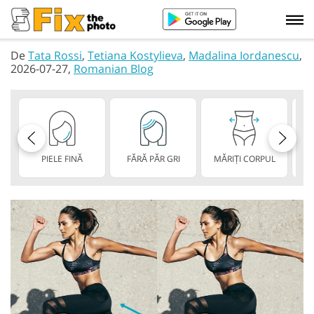
De
Tata Rossi
,
Tetiana Kostylieva
,
Madalina Iordanescu
,
2026-07-27,
Romanian Blog
PIELE FINĂ
FĂRĂ PĂR GRI
MĂRIȚI CORPUL
A