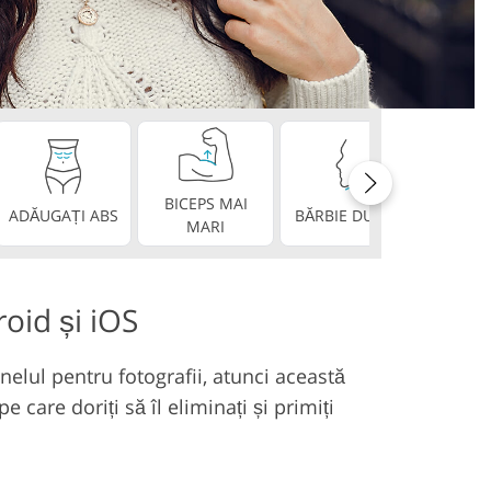
deo
BICEPS MAI
ADĂUGAȚI ABS
BĂRBIE DUBLĂ
DINȚI P
MARI
oid și iOS
inelul pentru fotografii, atunci această
 care doriți să îl eliminați și primiți