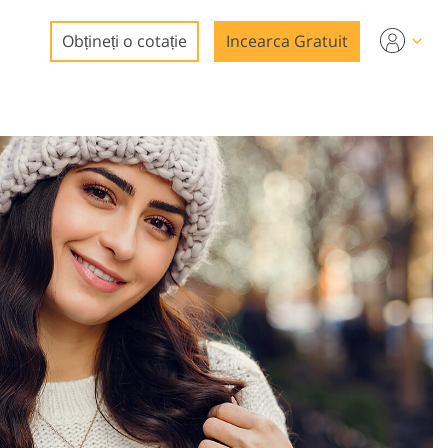
Obțineți o cotație
Incearca Gratuit
le
oto
o
cii