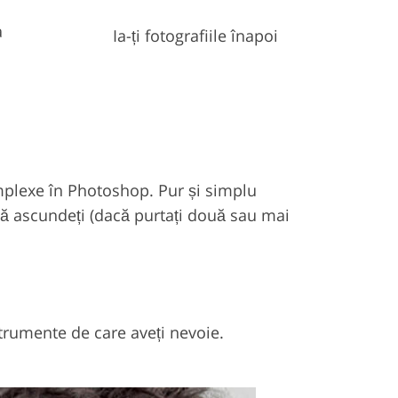
a
Ia-ți fotografiile înapoi
complexe în Photoshop. Pur și simplu
i să ascundeți (dacă purtați două sau mai
nstrumente de care aveți nevoie.