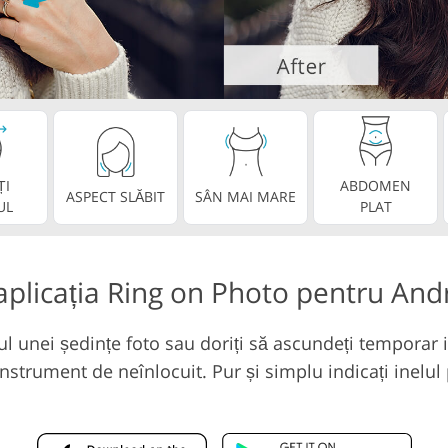
Servicii de editare vi
șând Servicii
Date de Antrenament AI
ȚI
ABDOMEN
ASPECT SLĂBIT
SÂN MAI MARE
UL
PLAT
 aplicația Ring on Photo pentru Andr
pul unei ședințe foto sau doriți să ascundeți temporar 
strument de neînlocuit. Pur și simplu indicați inelul pe