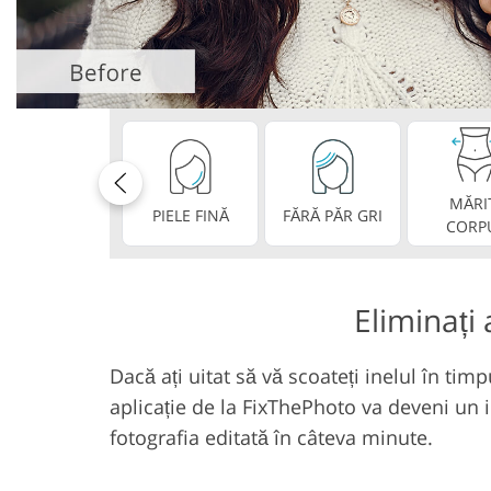
Retusarea produsului
Bijuterii Retu
Servicii
MĂRI
PIELE FINĂ
FĂRĂ PĂR GRI
CORP
Eliminați
Dacă ați uitat să vă scoateți inelul în tim
aplicație de la FixThePhoto va deveni un in
fotografia editată în câteva minute.