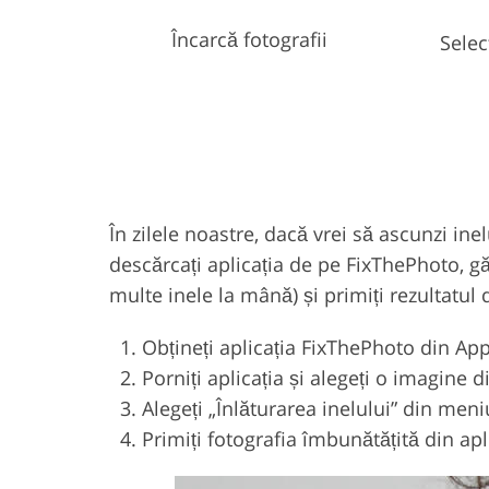
Încarcă fotografii
Selec
În zilele noastre, dacă vrei să ascunzi in
descărcați aplicația de pe FixThePhoto, găs
multe inele la mână) și primiți rezultatul d
Obțineți aplicația FixThePhoto din Ap
Porniți aplicația și alegeți o imagine d
Alegeți „Înlăturarea inelului” din meni
Primiți fotografia îmbunătățită din apl