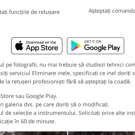
Așteptați comand
tați funcțiile de retușare
elul pe fotografii, nu mai trebuie să studiezi tehnici 
iți serviciul Eliminare inele, specificați ce inel doriț
e la retușeri profesioniști fără să așteptați la coadă.
pStore sau Google Play.
in galeria dvs. pe care doriți să o modificați.
ul de selecție a instrumentului. Solicitați orice alte i
icație în 60 de minute.