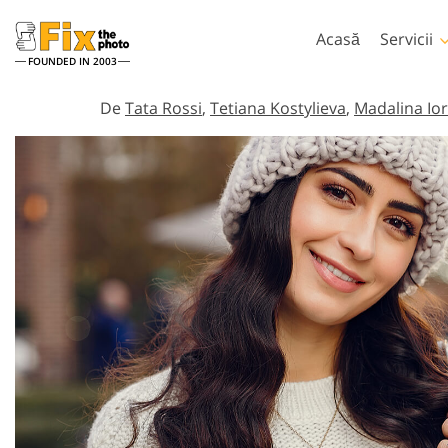
Acasă
Servicii
FOUNDED IN 2003
Lightroom
Phot
De
Tata Rossi
,
Tetiana Kostylieva
,
Madalina Io
Presetări Lightroom
Acțiuni Photo
Întreaga colecție
Perii Photosho
Servicii de retușare la cap
Retușare co
presetată LR
Suprapuneri P
Cea mai buna afacere
Texturi Photo
Presets
Ps Acțiuni Colec
Colecția mobilă
Ps Suprapune c
întregi
Modele ge
Servicii de editare foto de
inteligență 
nuntă
pentru îmb