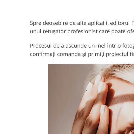
Spre deosebire de alte aplicații, editorul
unui retușator profesionist care poate ofer
Procesul de a ascunde un inel într-o fotogr
confirmați comanda și primiți proiectul fi