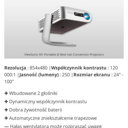
Rezolucja
: 854x480 |
Współczynnik kontrastu
: 120
000:1 |
Jasność (lumeny)
: 250 |
Rozmiar ekranu
: 24" -
100"
✚ Wbudowane 2 głośniki
✚ Dynamiczny współczynnik kontrastu
✚ Dobra żywotność baterii
✚ Automatyczne zniekształcenie trapezowe
—
Hałas wentylatora może rozpraszać uwagę