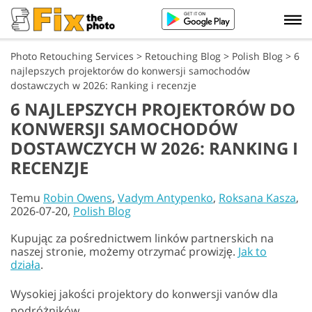
Photo Retouching Services
>
Retouching Blog
>
Polish Blog
>
6
najlepszych projektorów do konwersji samochodów
dostawczych w 2026: Ranking i recenzje
6 NAJLEPSZYCH PROJEKTORÓW DO
KONWERSJI SAMOCHODÓW
DOSTAWCZYCH W 2026: RANKING I
RECENZJE
Temu
Robin Owens
,
Vadym Antypenko
,
Roksana Kasza
,
2026-07-20,
Polish Blog
Kupując za pośrednictwem linków partnerskich na
naszej stronie, możemy otrzymać prowizję.
Jak to
działa
.
Wysokiej jakości projektory do konwersji vanów dla
podróżników.