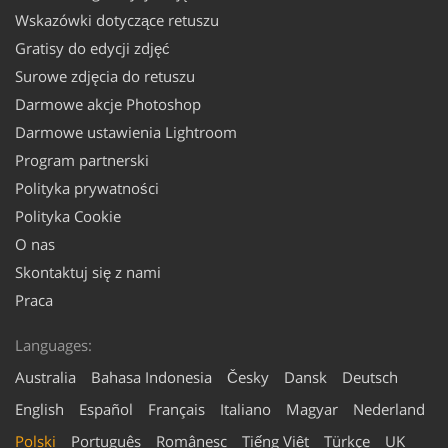
Wskazówki dotyczące retuszu
Gratisy do edycji zdjęć
Surowe zdjęcia do retuszu
Darmowe akcje Photoshop
Darmowe ustawienia Lightroom
Program partnerski
Polityka prywatności
Polityka Cookie
O nas
Skontaktuj się z nami
Praca
Languages:
Australia
Bahasa Indonesia
Česky
Dansk
Deutsch
English
Español
Français
Italiano
Magyar
Nederland
Polski
Português
Românesc
Tiếng Việt
Türkçe
UK