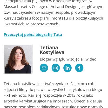
licencjata sztuk pięknych w dziedzinie fotografii w
Massachusetts College of Art and Design. Jest głównym
tzw. nauczycielem w naszym zespole, prowadzącym
kursy z zakresu fotografii i montażu dla początkujących
i wszystkich zainteresowanych.
Przeczytaj pełną biografię Tata
Tetiana
Kostylieva
Bloger wglądu w zdjęcia i wideo
Tetiana Kostylieva jest twórczynią treści, która robi
zdjęcia i filmy do prawie wszystkich artykułów na blogu
FixThePhoto. Karierę rozpoczęła w 2013 roku jako
artystka karykaturująca na imprezach. Obecnie kieruje
naszym zespołem redakcyjnym, testując nowe pomysły