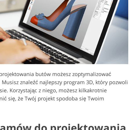
Usługi edycji wideo
 biżuterii
Dane Treningowe AI
projektowania butów możesz zoptymalizować
 Musisz znaleźć najlepszy program 3D, który pozwoli
ie. Korzystając z niego, możesz kilkakrotnie
ć się, że Twój projekt spodoba się Twoim
gramów do projektowania