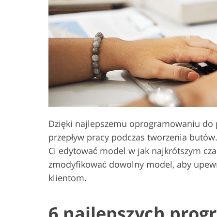
Usługi retuszu produktów
Usługi retuszu
Dzięki najlepszemu oprogramowaniu do 
przepływ pracy podczas tworzenia butów.
Ci edytować model w jak najkrótszym czas
zmodyfikować dowolny model, aby upewni
klientom.
6 najlepszych pro