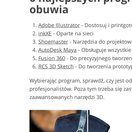
obuwia
Adobe Illustrator
-
Dostosuj i printgo
inkXE
-
Oparte na sieci
Shoemaster
-
Narzędzia do projektow
AutoDesk Maya
-
Obsługuje wszystkie
Fusion 360
-
Do precyzyjnego tworzen
RCS 3D Sketch
-
Do tworzenia protot
Wybierając program, sprawdź, czy jest od
profesjonalistów. Poza tym trzeba się za
zaawansowanych narzędzi 3D.