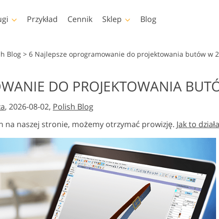
ugi
Przykład
Cennik
Sklep
Blog
shop
Templates
Video
sh Blog
>
6 Najlepsze oprogramowanie do projektowania butów w 
pa
Szablony
Profesjonalny LUTs
OWANIE DO PROJEKTOWANIA BUT
Retusz zdjęć dla dzieci
Usługi edycji zdjęć
op
Szablony marketingowe
Nakładki wideo
iała
Usługi
nieruchomości
za
, 2026-08-02,
Polish Blog
shopa
Kartki walentynkowe
shopa
Zaproszenia ślubne
h na naszej stronie, możemy otrzymać prowizję.
Jak to dział
lekcje
Zaproszenie na urodziny
dla dzieci
 Kolekcje
dzieży
Usługi manipulacji
e przez
Foto Przywracanie Usłu
obrazem
eligencję