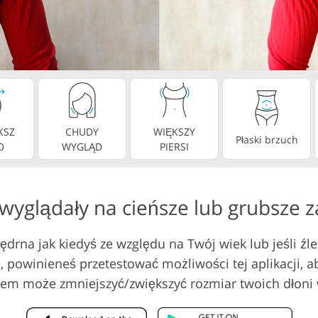
Usługi edycji wideo
 biżuterii
Dane Treningowe AI
KSZ
CHUDY
WIĘKSZY
Płaski brzuch
O
WYGLĄD
PIERSI
wyglądały na cieńsze lub grubsze z
i jędrna jak kiedyś ze względu na Twój wiek lub jeśli 
 powinieneś przetestować możliwości tej aplikacji, a
iem może zmniejszyć/zwiększyć rozmiar twoich dłoni