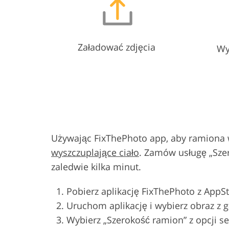
Załadować zdjęcia
Wy
Używając FixThePhoto app, aby ramiona wy
wyszczuplające ciało
. Zamów usługę „Sze
zaledwie kilka minut.
Pobierz aplikację FixThePhoto z AppSt
Uruchom aplikację i wybierz obraz z ga
Wybierz „Szerokość ramion” z opcji s