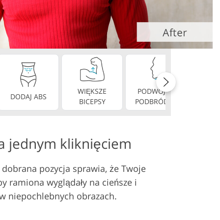
WIĘKSZE
PODWÓJNY
DODAJ ABS
IDEALN
BICEPSY
PODBRÓDEK
a jednym kliknięciem
źle dobrana pozycja sprawia, że Twoje
by ramiona wyglądały na cieńsze i
 w niepochlebnych obrazach.