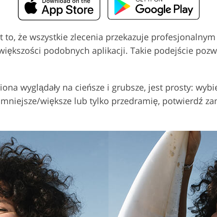
t to, że wszystkie zlecenia przekazuje profesjonalny
w większości podobnych aplikacji. Takie podejście po
amiona wyglądały na cieńsze i grubsze, jest prosty: wy
ło mniejsze/większe lub tylko przedramię, potwierdź 