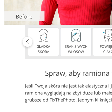
Usługi retuszu produktów
Usługi retuszu
GŁADKA
BRAK SIWYCH
POWIĘ
SKÓRA
WŁOSÓW
CIAŁ
Spraw, aby ramiona 
Jeśli Twoja skóra nie jest tak elastyczna 
ramiona wyglądają na zbyt duże lub małe,
grubsze od FixThePhoto. Jednym kliknięc