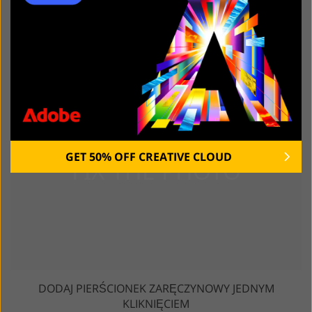
AHREFS RECENZJA 2026: DLACZEGO ZREZYGNOWAŁEM
Z USŁUGI
GET 50% OFF CREATIVE CLOUD
DODAJ PIERŚCIONEK ZARĘCZYNOWY JEDNYM
KLIKNIĘCIEM