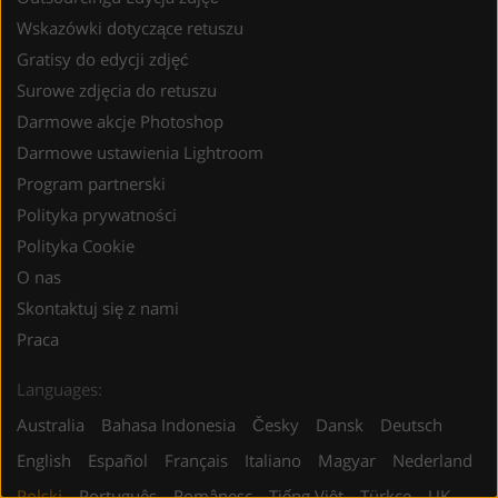
Wskazówki dotyczące retuszu
Gratisy do edycji zdjęć
Surowe zdjęcia do retuszu
Darmowe akcje Photoshop
Darmowe ustawienia Lightroom
Program partnerski
Polityka prywatności
Polityka Cookie
O nas
Skontaktuj się z nami
Praca
Languages:
Australia
Bahasa Indonesia
Česky
Dansk
Deutsch
English
Español
Français
Italiano
Magyar
Nederland
Polski
Português
Românesc
Tiếng Việt
Türkçe
UK