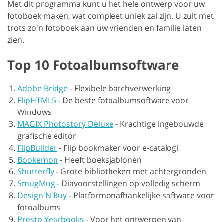
Met dit programma kunt u het hele ontwerp voor uw
fotoboek maken, wat compleet uniek zal zijn. U zult met
trots zo'n fotoboek aan uw vrienden en familie laten
zien.
Top 10 Fotoalbumsoftware
Adobe Bridge
-
Flexibele batchverwerking
FlipHTML5
-
De beste fotoalbumsoftware voor
Windows
MAGIX Photostory Deluxe
-
Krachtige ingebouwde
grafische editor
FlipBuilder
-
Flip bookmaker voor e-catalogi
Bookemon
-
Heeft boeksjablonen
Shutterfly
-
Grote bibliotheken met achtergronden
SmugMug
-
Diavoorstellingen op volledig scherm
Design'N'Buy
-
Platformonafhankelijke software voor
fotoalbums
Presto Yearbooks
-
Voor het ontwerpen van