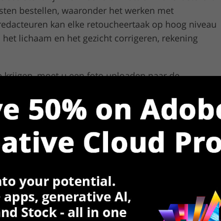
sten bestellen, waaronder het werken met
redacteuren kan elke retoucheertaak op hoog niveau
het lichaam en het gezicht corrigeren, rekening
te krijgen, moet u een foto uploaden naar de
en gratis proefperiode is een ander pluspunt van
ofessionaliteit van het team controleren en zien of