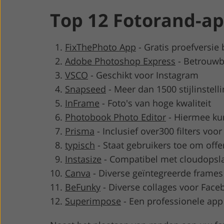
Top 12 Fotorand-a
FixThePhoto App
-
Gratis proefversie
Adobe Photoshop Express
-
Betrouwb
VSCO
-
Geschikt voor Instagram
Snapseed
-
Meer dan 1500 stijlinstell
InFrame
-
Foto's van hoge kwaliteit
Photobook Photo Editor
-
Hiermee ku
Prisma
-
Inclusief over300 filters voo
typisch
-
Staat gebruikers toe om offe
Instasize
-
Compatibel met cloudopsl
Canva
-
Diverse geïntegreerde frames
BeFunky
-
Diverse collages voor Face
Superimpose
-
Een professionele app