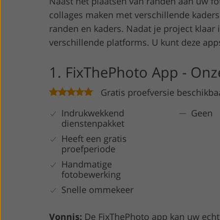
Naast het plaatsen van randen aan uw fot
collages maken met verschillende kaders
randen en kaders. Nadat je project klaar 
verschillende platforms. U kunt deze app
1. FixThePhoto App - Onz
Gratis proefversie beschikba
Indrukwekkend
Geen
dienstenpakket
Heeft een gratis
proefperiode
Handmatige
fotobewerking
Snelle ommekeer
Vonnis:
De FixThePhoto app kan uw echte 