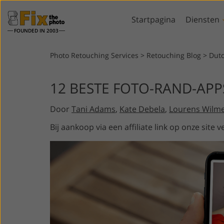
Startpagina
Diensten
FOUNDED IN 2003
Lightroom
Photo
Photo Retouching Services
>
Retouching Blog
>
Dut
Lightroom-
Photoshop-actie
12 BESTE FOTO-RAND-APP
voorinstellingen
Photoshop-pens
Portret retoucheren
Lichaamsreto
LR-vooraf ingestelde
Door
Tani Adams
,
Kate Debela
,
Lourens Wilme
Photoshop-overl
collecties
Photoshop-textu
Bij aankoop via een affiliate link op onze sit
Voorinstellingen voor
Volledige collect
beste aanbieding
Ps-acties
Mobiele voorinstellingen
Volledige Ps Ove
Door AI gege
Trouwfoto's bewerken
bundels
modellen voor