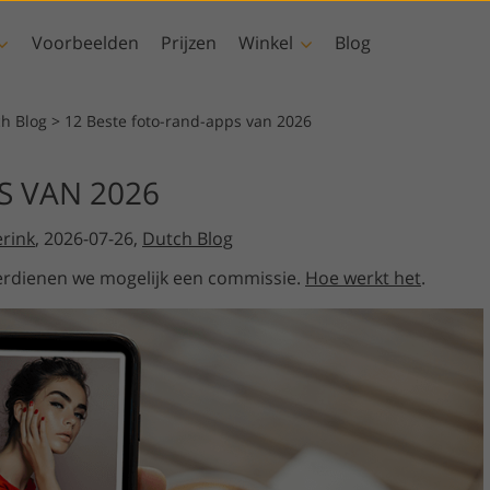
Voorbeelden
Prijzen
Winkel
Blog
shop
Templates
Video
ch Blog
>
12 Beste foto-rand-apps van 2026
s
Alle sjablonen
LUT's voor
S VAN 2026
videobewerking
Fotobewerking van
elen
Marketingsjablonen
uchering
Pasgeboren fotobewerking
onroerend goed
Professionele video-
rink
, 2026-07-26,
Dutch Blog
ays
Valentijnskaarten
overlays
ren
Huwelijksuitnodigingen
e verdienen we mogelijk een commissie.
Hoe werkt het
.
ies van
Uitnodiging voor een
kinderfeestje
rlays-
nereerde
Fotomanipulatie
Foto Restauratie
 kleding