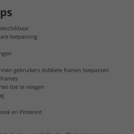
pps
 beschikbaar
are toepassing
ingen
nnen gebruikers dubbele frames toepassen
r frames
rtes toe te voegen
ag
book en Pinterest