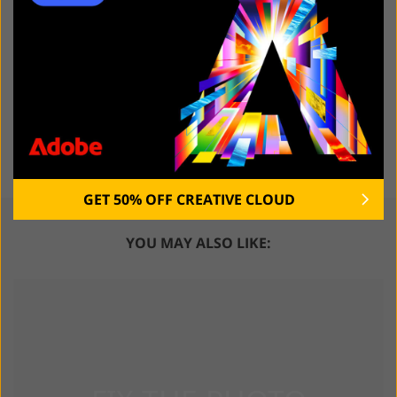
Lees het laatste nieuws van Lourens Wilmerink
Photo Retouching Services
>
Retouching Blog
>
Dutch Blog
>
Hoofd kleiner maken op foto's: app voor iPhone en Android
GET 50% OFF CREATIVE CLOUD
YOU MAY ALSO LIKE: