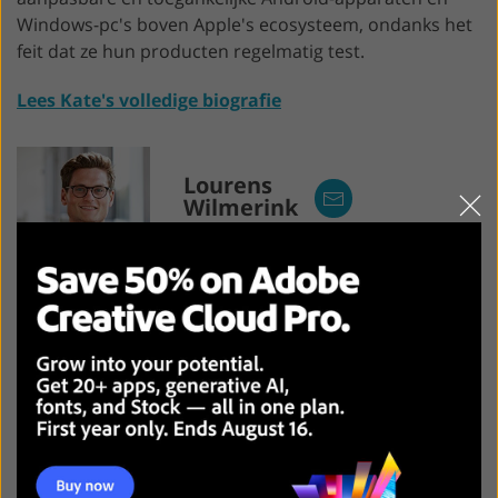
Windows-pc's boven Apple's ecosysteem, ondanks het
feit dat ze hun producten regelmatig test.
Lees Kate's volledige biografie
Lourens
Wilmerink
Vertaler Engels naar Nederlands
Lourens Wilmerink komt uit de Verenigde Staten en
heeft daarvoor 5 jaar in Nederland gewoond. In het
najaar van 2018 is Lourens begonnen aan de
masteropleiding Vertaalmanagement. Lourens helpt
de schrijvers van FixThePhoto met een snelle en
accurate vertaling van Engelse teksten naar het
Nederlands. Betekenis en stijl blijven behouden.