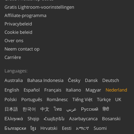
Gratis Lightroom-voorinstellingen
Affiliate-programma
Privacybeleid
Cookie beleid
Over ons
Neem contact op
Carrière
Languages:
Australia
Bahasa Indonesia
Česky
Dansk
Deutsch
English
Español
Français
Italiano
Magyar
Nederland
Polski
Português
Românesc
Tiếng Việt
Türkçe
UK
日本語
한국어
中文
ไทย
عربي
Русский
हिंदी
Ελληνικά
Shqip
Հայերեն
Azərbaycanca
Bosanski
Български
ខ្មែរ
Hrvatski
Eesti
አማርኛ
Suomi