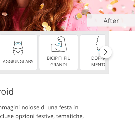
deo
BICIPITI PIÙ
DOPPIO
DE
AGGIUNGI ABS
GRANDI
MENTO
PERF
roid
magini noiose di una festa in
use opzioni festive, tematiche,