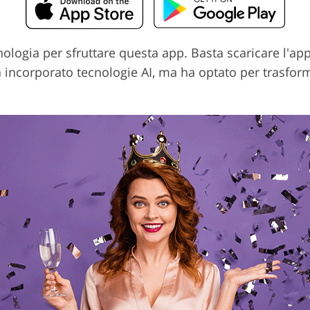
logia per sfruttare questa app. Basta scaricare l'appl
a incorporato tecnologie AI, ma ha optato per trasform