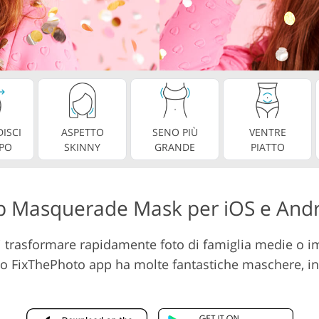
Servizi di montaggio vi
cco gioielli
Dati di Addestramento AI
ISCI
ASPETTO
SENO PIÙ
VENTRE
RPO
SKINNY
GRANDE
PIATTO
 Masquerade Mask per iOS e And
trasformare rapidamente foto di famiglia medie o im
 FixThePhoto app ha molte fantastiche maschere, incl