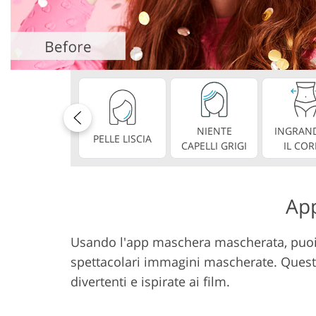
Servizi di ritocco del
Servizi di rito
prodotto
NIENTE
INGRAND
PELLE LISCIA
CAPELLI GRIGI
IL CO
App
Usando l'app maschera mascherata, puoi 
spettacolari immagini mascherate. Questo
divertenti e ispirate ai film.