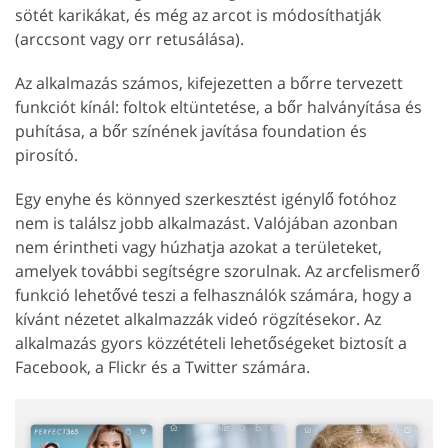
sötét karikákat, és még az arcot is módosíthatják
(arccsont vagy orr retusálása).
Az alkalmazás számos, kifejezetten a bőrre tervezett
funkciót kínál: foltok eltüntetése, a bőr halványítása és
puhítása, a bőr színének javítása foundation és
pirosító.
Egy enyhe és könnyed szerkesztést igénylő fotóhoz
nem is találsz jobb alkalmazást. Valójában azonban
nem érintheti vagy húzhatja azokat a területeket,
amelyek további segítségre szorulnak. Az arcfelismerő
funkció lehetővé teszi a felhasználók számára, hogy a
kívánt nézetet alkalmazzák videó rögzítésekor. Az
alkalmazás gyors közzétételi lehetőségeket biztosít a
Facebook, a Flickr és a Twitter számára.