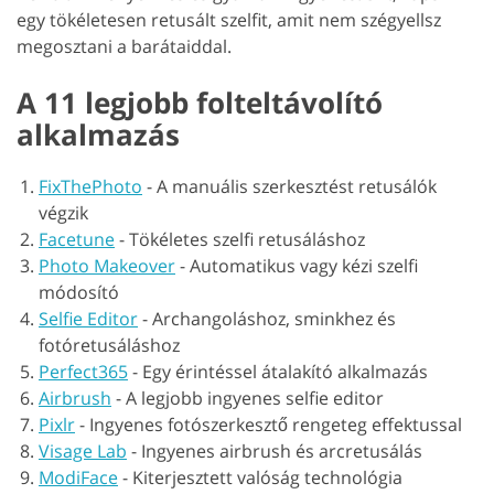
egy tökéletesen retusált szelfit, amit nem szégyellsz
megosztani a barátaiddal.
A 11 legjobb folteltávolító
alkalmazás
FixThePhoto
-
A manuális szerkesztést retusálók
végzik
Facetune
-
Tökéletes szelfi retusáláshoz
Photo Makeover
-
Automatikus vagy kézi szelfi
módosító
Selfie Editor
-
Archangoláshoz, sminkhez és
fotóretusáláshoz
Perfect365
-
Egy érintéssel átalakító alkalmazás
Airbrush
-
A legjobb ingyenes selfie editor
Pixlr
-
Ingyenes fotószerkesztő rengeteg effektussal
Visage Lab
-
Ingyenes airbrush és arcretusálás
ModiFace
-
Kiterjesztett valóság technológia