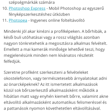
szépségmárkák számára
Photoshop Express
-
Mobil Photoshop az egyszerű
fényképszerkesztéshez útközben
Photopea
-
Ingyenes online folteltávolító
Mindenki jól akar kinézni a profilképeken. A bőrhibák, a
késői buli utóhatásai vagy a rossz világítás azonban
nagyon tönkretehetik a megosztásra alkalmas felvételt.
Emellett a mai kamerák minősége lehetővé teszi, hogy
megjelenésünk minden nem kívánatos részletét
felfedjük.
Szeretne profiként szerkeszteni a felvételeket
okostelefonon, vagy természetesebb árnyalatokat adni
az önarcképeknek? Az itt ismertetett alkalmazások
közül sok bőrszerkesztő alkalmazásként működik a
hibátlan matt vagy enyhén kiemelt bőrre, valamint akne
eltávolító alkalmazásként automatikus felismeréssel és
a pattanások nyomon követhetetlen eltávolításával.