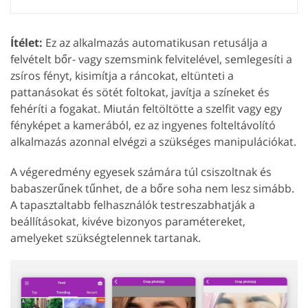
Ítélet:
Ez az alkalmazás automatikusan retusálja a
felvételt bőr- vagy szemsmink felvitelével, semlegesíti a
zsíros fényt, kisimítja a ráncokat, eltünteti a
pattanásokat és sötét foltokat, javítja a színeket és
fehéríti a fogakat. Miután feltöltötte a szelfit vagy egy
fényképet a kamerából, ez az ingyenes folteltávolító
alkalmazás azonnal elvégzi a szükséges manipulációkat.
A végeredmény egyesek számára túl csiszoltnak és
babaszerűnek tűnhet, de a bőre soha nem lesz simább.
A tapasztaltabb felhasználók testreszabhatják a
beállításokat, kivéve bizonyos paramétereket,
amelyeket szükségtelennek tartanak.