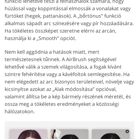
funkció lehetővé teszi a felhasználók számára, hogy
húzással vagy koppintással elmossák a vonalakat vagy
fürtöket (hegek, pattanások). A „bőrtónus” funkció
alkalmas sápadt arc színezésére vagy pír hozzáadására.
Ha tökéletes összképet szeretne elérni az arcán,
használja ki a „Smooth” opciót.
Nem kell aggódnia a hatások miatt, mert
természetesnek tűnnek. A AirBrush segítségével
lehetővé válik a szemek világosítása, a fogak kívánt
szintre fehérítése vagy a kávéfoltok semlegesítése. Ha
nem elégedett az arc bizonyos területeivel, növelje vagy
kicsinyítse azokat az „Alak módosítása” opcióval,
valamint állítsa be a kép bármely részének méretét, és
ossza meg a tökéletes eredményeket a közösségi
hálózatokon.