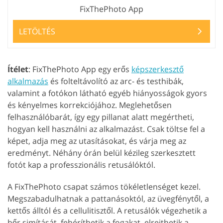
FixThePhoto App
LETÖLTÉS
Ítélet
: FixThePhoto App egy erős
képszerkesztő
alkalmazás
és folteltávolító az arc- és testhibák,
valamint a fotókon látható egyéb hiányosságok gyors
és kényelmes korrekciójához. Meglehetősen
felhasználóbarát, így egy pillanat alatt megértheti,
hogyan kell használni az alkalmazást. Csak töltse fel a
képet, adja meg az utasításokat, és várja meg az
eredményt. Néhány órán belül kézileg szerkesztett
fotót kap a professzionális retusálóktól.
A FixThePhoto csapat számos tökéletlenséget kezel.
Megszabadulhatnak a pattanásoktól, az üvegfénytől, a
kettős álltól és a cellulitisztől. A retusálók végezhetik a
bőr simítását, fehéríthetik a fogakat, elrejthetik a