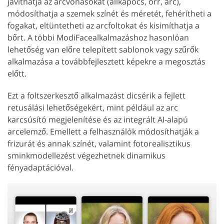
javíthatja az arcvonásokat (állkapocs, orr, arc),
módosíthatja a szemek színét és méretét, fehérítheti a
fogakat, eltüntetheti az arcfoltokat és kisimíthatja a
bőrt. A többi ModiFacealkalmazáshoz hasonlóan
lehetőség van előre telepített sablonok vagy szűrők
alkalmazása a továbbfejlesztett képekre a megosztás
előtt.
Ezt a foltszerkesztő alkalmazást dicsérik a fejlett
retusálási lehetőségekért, mint például az arc
karcsúsító megjelenítése és az integrált AI-alapú
arcelemző. Emellett a felhasználók módosíthatják a
frizurát és annak színét, valamint fotorealisztikus
sminkmodellezést végezhetnek dinamikus
fényadaptációval.