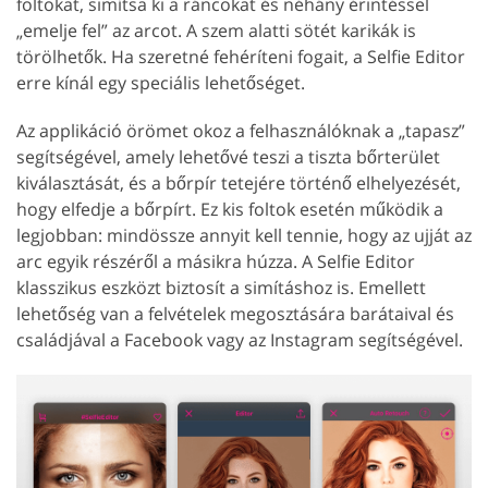
foltokat, simítsa ki a ráncokat és néhány érintéssel
„emelje fel” az arcot. A szem alatti sötét karikák is
törölhetők. Ha szeretné fehéríteni fogait, a Selfie Editor
erre kínál egy speciális lehetőséget.
Az applikáció örömet okoz a felhasználóknak a „tapasz”
segítségével, amely lehetővé teszi a tiszta bőrterület
kiválasztását, és a bőrpír tetejére történő elhelyezését,
hogy elfedje a bőrpírt. Ez kis foltok esetén működik a
legjobban: mindössze annyit kell tennie, hogy az ujját az
arc egyik részéről a másikra húzza. A Selfie Editor
klasszikus eszközt biztosít a simításhoz is. Emellett
lehetőség van a felvételek megosztására barátaival és
családjával a Facebook vagy az Instagram segítségével.