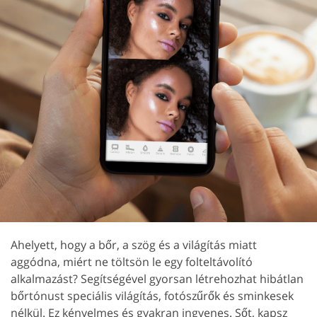
Ahelyett, hogy a bőr, a szög és a világítás miatt
aggódna, miért ne töltsön le egy folteltávolító
alkalmazást? Segítségével gyorsan létrehozhat hibátlan
bőrtónust speciális világítás, fotószűrők és sminkesek
nélkül. Ez kényelmes és gyakran ingyenes. Sőt, kapsz