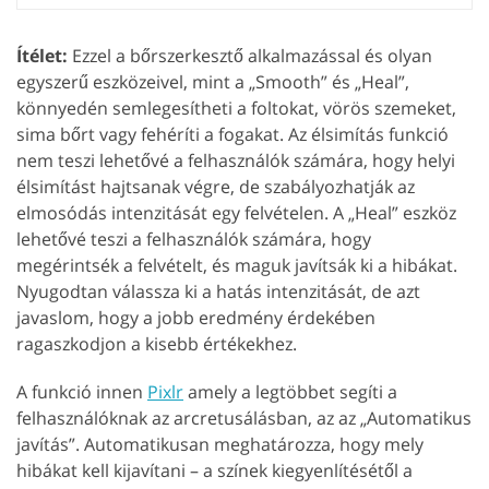
Ítélet:
Ezzel a bőrszerkesztő alkalmazással és olyan
egyszerű eszközeivel, mint a „Smooth” és „Heal”,
könnyedén semlegesítheti a foltokat, vörös szemeket,
sima bőrt vagy fehéríti a fogakat. Az élsimítás funkció
nem teszi lehetővé a felhasználók számára, hogy helyi
élsimítást hajtsanak végre, de szabályozhatják az
elmosódás intenzitását egy felvételen. A „Heal” eszköz
lehetővé teszi a felhasználók számára, hogy
megérintsék a felvételt, és maguk javítsák ki a hibákat.
Nyugodtan válassza ki a hatás intenzitását, de azt
javaslom, hogy a jobb eredmény érdekében
ragaszkodjon a kisebb értékekhez.
A funkció innen
Pixlr
amely a legtöbbet segíti a
felhasználóknak az arcretusálásban, az az „Automatikus
javítás”. Automatikusan meghatározza, hogy mely
hibákat kell kijavítani – a színek kiegyenlítésétől a