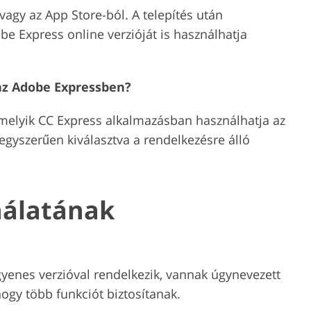
vagy az App Store-ból. A telepítés után
be Express online verzióját is használhatja
az Adobe Expressben?
ármelyik CC Express alkalmazásban használhatja az
egyszerűen kiválasztva a rendelkezésre álló
nálatának
yenes verzióval rendelkezik, vannak úgynevezett
 hogy több funkciót biztosítanak.