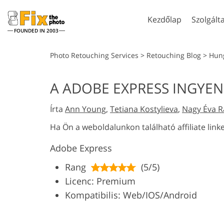
Kezdőlap
Szolgált
FOUNDED IN 2003
Lightroom
Photo
Photo Retouching Services
>
Retouching Blog
>
Hun
Lightroom Presets
Photoshop műve
A ADOBE EXPRESS INGYENE
Fejlövés retusálási
Test Retu
Teljes LR előre beállított
Photoshop Ecse
szolgáltatások
Szolgálta
gyűjtemény
Írta
Ann Young
,
Tetiana Kostylieva
,
Nagy Éva R
Photoshop fedv
Legjobb üzlet Presets
Photoshop textú
Ha Ön a weboldalunkon található affiliate link
Mobil Gyűjtemény
Ps Akciók Teljes
Adobe Express
gyűjtemények
Ps A teljes
Mesterséges in
Esküvői képszerkesztő
Rang
(5/5)
által generál
gyűjteményeket 
szolgáltatások
model
Licenc: Premium
Kompatibilis: Web/IOS/Android