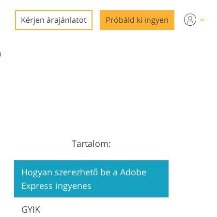
Kérjen árajánlatot
Próbáld ki ingyen
)
tő
Tartalom:
Hogyan szerezhető be a Adobe
Express ingyenes
GYIK