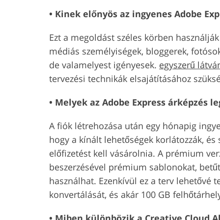
• Kinek előnyös az ingyenes Adobe Exp
Ezt a megoldást széles körben használják 
médiás személyiségek, bloggerek, fotósok 
de valamelyest igényesek.
egyszerű látvá
tervezési technikák elsajátításához szüks
• Melyek az Adobe Express árképzés l
A fiók létrehozása után egy hónapig ingy
hogy a kínált lehetőségek korlátozzák, és
előfizetést kell vásárolnia. A prémium ver
beszerzésével prémium sablonokat, betűt
használhat. Ezenkívül ez a terv lehetővé 
konvertálását, és akár 100 GB felhőtárhely
• Miben különbözik a Creative Cloud A