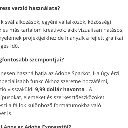
ress verzió használata?
kisvállalkozások, egyéni vállalkozók, közösségi
és más tartalom kreatívok, akik vizuálisan hatásos,
nyelemek projektjeikhez
de hiányzik a fejlett grafikai
éges idő.
egfontosabb szempontjai?
enesen használhatja az Adobe Sparkot. Ha úgy érzi,
 speciálisabb funkciókhoz szeretne hozzáférni,
zió visszaküldi
9,99 dollár havonta
. A
ípusokat, elemeket és szerkesztőeszközöket
teszi a fájlok különböző formátumokba való
et is.
ll Apps az Adobe Expresstől?