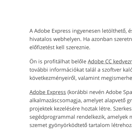
Dịch vụ chỉnh sửa sản
Ékszer -ret
phẩm
szolgálta
A Adobe Express ingyenesen letölthető, és
hivatalos webhelyen. Ha azonban szeretné 
előfizetést kell szereznie.
Ön is profitálhat belőle
Adobe CC kedvez
további információkat talál a szoftver ka
következményeiről, valamint megismerheti
Adobe Express
(korábbi nevén Adobe Spark
alkalmazáscsomagja, amelyet alapvető gra
projektek kezelésére hoztak létre. Szerkes
segédprogrammal rendelkezik, amelyek mi
szemet gyönyörködtető tartalom létrehoz