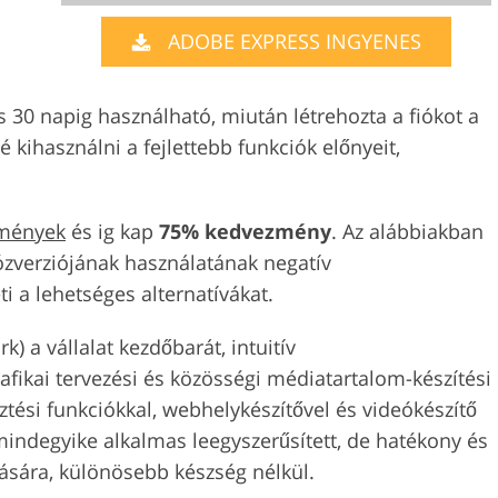
Video Szerkesztési
usálási
ADOBE EXPRESS INGYENES
AI Képzési Adatok
Szolgáltatások
tások
 30 napig használható, miután létrehozta a fiókot a
kihasználni a fejlettebb funkciók előnyeit,
mények
és ig kap
75% kedvezmény
. Az alábbiakban
lózverziójának használatának negatív
 a lehetséges alternatívákat.
) a vállalat kezdőbarát, intuitív
fikai tervezési és közösségi médiatartalom-készítési
ztési funkciókkal, webhelykészítővel és videókészítő
ndegyike alkalmas leegyszerűsített, de hatékony és
ására, különösebb készség nélkül.