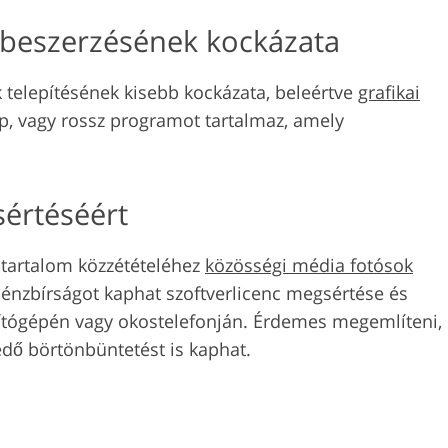
beszerzésének kockázata
 telepítésének kisebb kockázata, beleértve
grafikai
p, vagy rossz programot tartalmaz, amely
sértéséért
t tartalom közzétételéhez
közösségi média fotósok
 pénzbírságot kaphat szoftverlicenc megsértése és
mítógépén vagy okostelefonján. Érdemes megemlíteni,
edő börtönbüntetést is kaphat.