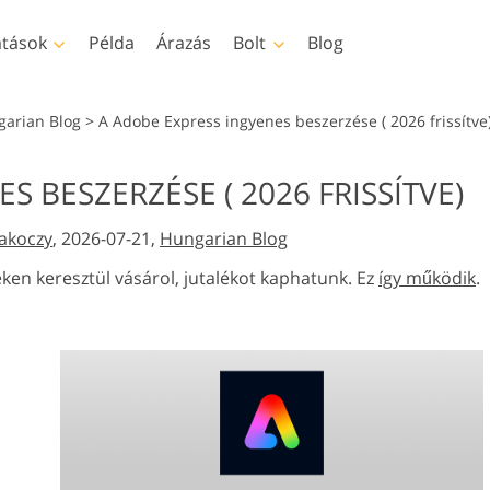
atások
Példa
Árazás
Bolt
Blog
shop
Templates
Video
garian Blog
>
A Adobe Express ingyenes beszerzése ( 2026 frissítve
letek
Sablonok
Professzionális LUT
S BESZERZÉSE ( 2026 FRISSÍTVE)
sálása
Baba fotóretusáló
Ingatlan Fotószerkesz
tek
Marketing sablonok
Videofedvények
tások
szolgáltatások
Szolgáltatások
akoczy
, 2026-07-21,
Hungarian Blog
ények
Valentin napi kártyák
rák
Esküvői meghívók
eken keresztül vásárol, jutalékot kaphatunk. Ez
így működik
.
Gyermek születésnapi
meghívó
telligencia
Képmanipulációs
Fotó -helyreállítási
t ruházati
átfedi
szolgáltatások
szolgáltatások
lek