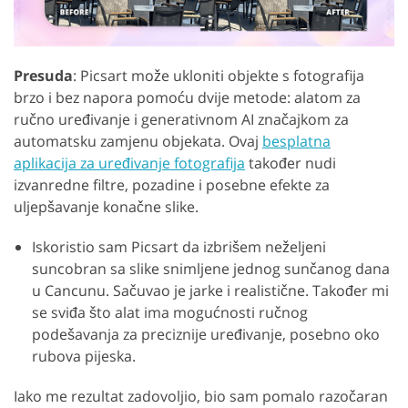
Presuda
: Picsart može ukloniti objekte s fotografija
brzo i bez napora pomoću dvije metode: alatom za
ručno uređivanje i generativnom AI značajkom za
automatsku zamjenu objekata. Ovaj
besplatna
aplikacija za uređivanje fotografija
također nudi
izvanredne filtre, pozadine i posebne efekte za
uljepšavanje konačne slike.
Iskoristio sam Picsart da izbrišem neželjeni
suncobran sa slike snimljene jednog sunčanog dana
u Cancunu. Sačuvao je jarke i realistične. Također mi
se sviđa što alat ima mogućnosti ručnog
podešavanja za preciznije uređivanje, posebno oko
rubova pijeska.
Iako me rezultat zadovoljio, bio sam pomalo razočaran