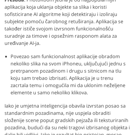
aplikacija koja uklanja objekte sa slika i koristi
sofisticirane AI algoritme koji detektiraju i izoliraju
subjekte pomoću čarobnog retuširanja. Aplikacija se
također ističe svojom izvrsnom funkcionalnošću
suradnje za timove i opsežnim rasponom alata za
uređivanje AI-ja.
Povezao sam funkcionalnost aplikacije obradom
nekoliko slika na svom iPhoneu, uključujući jednu s
pretrpanom pozadinom i drugu s sitnicom na tlu
koju sam trebao izbrisati. Aplikacija je u trenu
zacrtala temu i omogućila mi da uklonim neželjene
elemente u samo nekoliko klikova.
Iako je umjetna inteligencija obavila izvrstan posao sa
standardnim pozadinama, nije uspjela obraditi
složenije scene poput gradskih pejzaža ili teksturiranih
pozadina, budući da su neki tragovi izbrisanog objekta i
dalje bili vidljivi. Iako je rezultat bio pristojan, morao