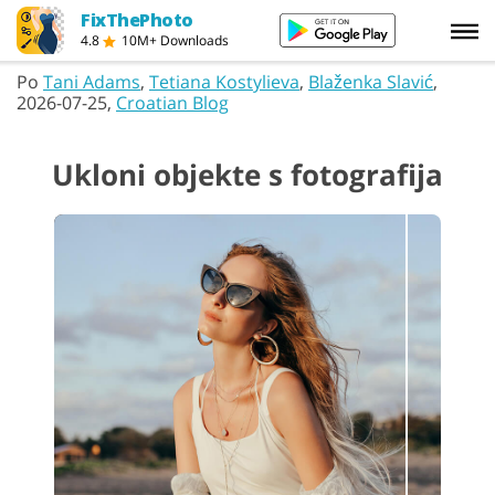
FixThePhoto
4.8
10M+ Downloads
Po
Tani Adams
,
Tetiana Kostylieva
,
Blaženka Slavić
,
2026-07-25,
Croatian Blog
Ukloni objekte s fotografija