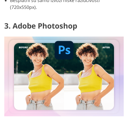
Besplatni su samo izvozi niske razlučivosti
(720x550px).
3. Adobe Photoshop