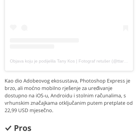
Objava koju je podijelila Tany Kos | Fotograf retušer (@ttart_photo)
Kao dio Adobeovog ekosustava, Photoshop Express je
brzo, ali moćno mobilno rješenje za uređivanje
dostupno na iOS-u, Androidu i stolnim računalima, s
vrhunskim značajkama otključanim putem pretplate od
22,99 USD mjesečno.
Pros