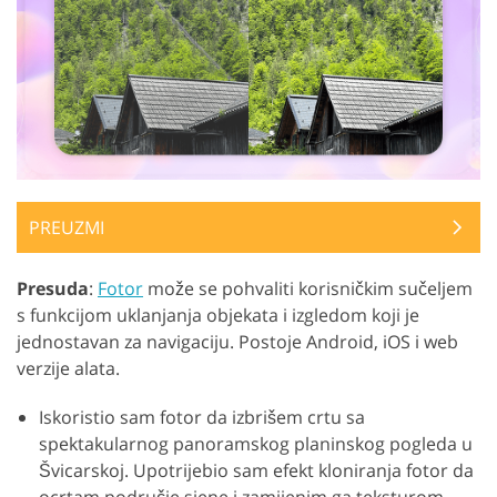
PREUZMI
Presuda
:
Fotor
može se pohvaliti korisničkim sučeljem
s funkcijom uklanjanja objekata i izgledom koji je
jednostavan za navigaciju. Postoje Android, iOS i web
verzije alata.
Iskoristio sam fotor da izbrišem crtu sa
spektakularnog panoramskog planinskog pogleda u
Švicarskoj. Upotrijebio sam efekt kloniranja fotor da
ocrtam područje sjene i zamijenim ga teksturom