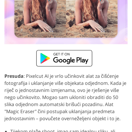
Presuda
: Pixelcut AI je vrlo učinkovit alat za čišćenje
fotografija i uklanjanje više objekata odjednom. Kada je
riječ o jednostavnim izmjenama, ovo je rješenje više
nego učinkovito. Mogao sam ukloniti obraditi do 50
slika odjednom automatski brišući pozadinu. Alat
"Magic Eraser" čini postupak uklanjanja predmeta
jednostavnim – povučete overneželjeni objekt i to je.
Tijekom plaže shoot, imao sam idealnu sliku, ali