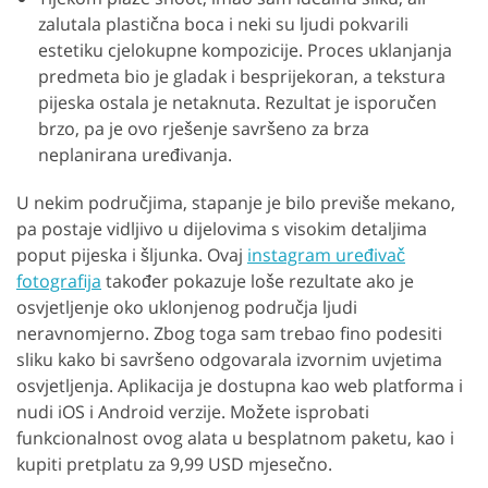
zalutala plastična boca i neki su ljudi pokvarili
estetiku cjelokupne kompozicije. Proces uklanjanja
predmeta bio je gladak i besprijekoran, a tekstura
pijeska ostala je netaknuta. Rezultat je isporučen
brzo, pa je ovo rješenje savršeno za brza
neplanirana uređivanja.
U nekim područjima, stapanje je bilo previše mekano,
pa postaje vidljivo u dijelovima s visokim detaljima
poput pijeska i šljunka. Ovaj
instagram uređivač
fotografija
također pokazuje loše rezultate ako je
osvjetljenje oko uklonjenog područja ljudi
neravnomjerno. Zbog toga sam trebao fino podesiti
sliku kako bi savršeno odgovarala izvornim uvjetima
osvjetljenja. Aplikacija je dostupna kao web platforma i
nudi iOS i Android verzije. Možete isprobati
funkcionalnost ovog alata u besplatnom paketu, kao i
kupiti pretplatu za 9,99 USD mjesečno.