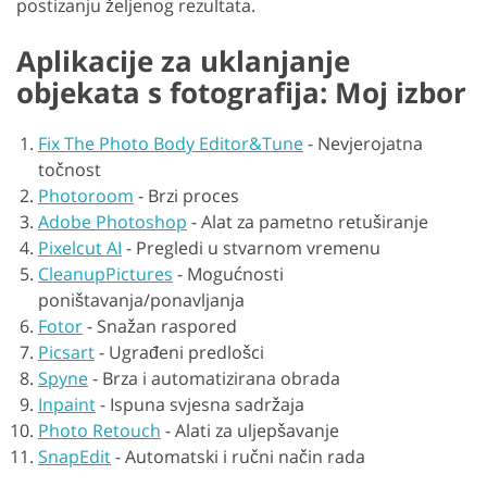
postizanju željenog rezultata.
Aplikacije za uklanjanje
objekata s fotografija: Moj izbor
Fix The Photo Body Editor&Tune
-
Nevjerojatna
točnost
Photoroom
-
Brzi proces
Adobe Photoshop
-
Alat za pametno retuširanje
Pixelcut AI
-
Pregledi u stvarnom vremenu
CleanupPictures
-
Mogućnosti
poništavanja/ponavljanja
Fotor
-
Snažan raspored
Picsart
-
Ugrađeni predlošci
Spyne
-
Brza i automatizirana obrada
Inpaint
-
Ispuna svjesna sadržaja
Photo Retouch
-
Alati za uljepšavanje
SnapEdit
-
Automatski i ručni način rada