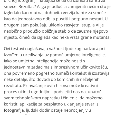
uličnoj fotografiji, nadajući se da ću izbrisati kantu za
smeće. Rezultat? AI ga je odlučila zamijeniti nečim što je
izgledalo kao mutna, duhovita verzija kante za smeće
kao da jednostavno odbija pustiti i potpuno nestati. U
drugom sam pokušaju uklonio rasvjetni stup, a AI je
neobično produžio obližnje stablo da zauzme njegovo
mjesto, čineći da izgleda kao neka vrsta grane mutanta.
Ovi testovi naglašavaju važnost ljudskog nadzora pri
izvođenju uređivanja uz pomoć umjetne inteligencije.
Iako se umjetna inteligencija može nositi s
jednostavnim zadacima s impresivnom učinkovitošću,
ona povremeno pogrešno tumači kontekst ili izostavlja
neke detalje, što dovodi do komičnih ili neželjenih
rezultata. Prihvaćanje ovih hirova može kreativni
proces učiniti ugodnijim i podsjetiti nas da, unatoč
svom tehnološkom napretku i činjenici da možemo
koristiti aplikacije za besplatno uklanjanje stvari s
fotografija, ljudski dodir ostaje neprocjenjiv u