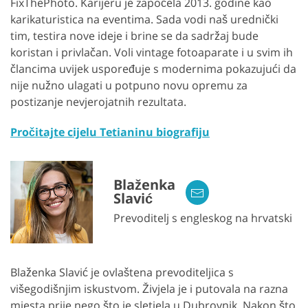
FixThePhoto. Karijeru je započela 2013. godine kao
karikaturistica na eventima. Sada vodi naš urednički
tim, testira nove ideje i brine se da sadržaj bude
koristan i privlačan. Voli vintage fotoaparate i u svim ih
člancima uvijek uspoređuje s modernima pokazujući da
nije nužno ulagati u potpuno novu opremu za
postizanje nevjerojatnih rezultata.
Pročitajte cijelu Tetianinu biografiju
Blaženka
Slavić
Prevoditelj s engleskog na hrvatski
Blaženka Slavić je ovlaštena prevoditeljica s
višegodišnjim iskustvom. Živjela je i putovala na razna
mjesta prije nego što je sletjela u Dubrovnik. Nakon što