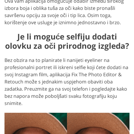
Ova vam aplikacija omogućuje odabir između širokog
izbora boja i oblika tuša za oči kako biste pronašli
savršenu opciju za svoje oči i tip lica. Osim toga,
korištenje ove usluge je iznimno jednostavno i brzo.
Je li moguće selfiju dodati
olovku za oči prirodnog izgleda?
Bez obzira na to planirate li nanijeti eyeliner na
profesionalni portret ili iskreni selfie koji ćete dodati na
svoj Instagram film, aplikacija Fix The Photo Editor &
Retouch može s jednakim uspjehom obaviti oba
zadatka. Preuzmite ga na svoj telefon i pogledajte kako
bez napora može poboljšati svaku fotografiju koju
snimite.