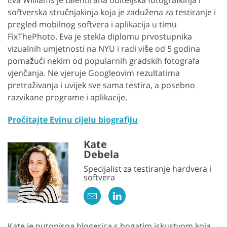
Eva Williams je talentirana obiteljska fotografkinja i
softverska stručnjakinja koja je zadužena za testiranje i
pregled mobilnog softvera i aplikacija u timu
FixThePhoto. Eva je stekla diplomu prvostupnika
vizualnih umjetnosti na NYU i radi više od 5 godina
pomažući nekim od popularnih gradskih fotografa
vjenčanja. Ne vjeruje Googleovim rezultatima
pretraživanja i uvijek sve sama testira, a posebno
razvikane programe i aplikacije.
Pročitajte Evinu cijelu biografiju
Kate
Debela
Specijalist za testiranje hardvera i
softvera
Kate je putopisna blogerica s bogatim iskustvom koja