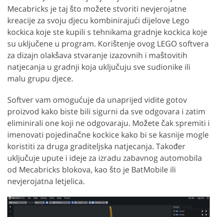
Mecabricks je taj što možete stvoriti nevjerojatne
kreacije za svoju djecu kombinirajući dijelove Lego
kockica koje ste kupili s tehnikama gradnje kockica koje
su uključene u program. Korištenje ovog LEGO softvera
za dizajn olakšava stvaranje izazovnih i maštovitih
natjecanja u gradnji koja uključuju sve sudionike ili
malu grupu djece.
Softver vam omogućuje da unaprijed vidite gotov
proizvod kako biste bili sigurni da sve odgovara i zatim
eliminirali one koji ne odgovaraju. Možete čak spremiti i
imenovati pojedinačne kockice kako bi se kasnije mogle
koristiti za druga graditeljska natjecanja. Također
uključuje upute i ideje za izradu zabavnog automobila
od Mecabricks blokova, kao što je BatMobile ili
nevjerojatna letjelica.