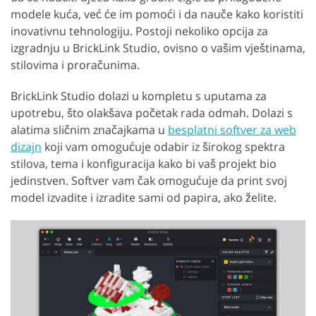
modele kuća, već će im pomoći i da nauče kako koristiti
inovativnu tehnologiju. Postoji nekoliko opcija za
izgradnju u BrickLink Studio, ovisno o vašim vještinama,
stilovima i proračunima.
BrickLink Studio dolazi u kompletu s uputama za
upotrebu, što olakšava početak rada odmah. Dolazi s
alatima sličnim značajkama u
besplatni softver za web
dizajn
koji vam omogućuje odabir iz širokog spektra
stilova, tema i konfiguracija kako bi vaš projekt bio
jedinstven. Softver vam čak omogućuje da print svoj
model izvadite i izradite sami od papira, ako želite.