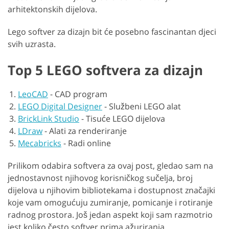
arhitektonskih dijelova.
Lego softver za dizajn bit će posebno fascinantan djeci
svih uzrasta.
Top 5 LEGO softvera za dizajn
LeoCAD
-
CAD program
LEGO Digital Designer
-
Službeni LEGO alat
BrickLink Studio
-
Tisuće LEGO dijelova
LDraw
-
Alati za renderiranje
Mecabricks
-
Radi online
Prilikom odabira softvera za ovaj post, gledao sam na
jednostavnost njihovog korisničkog sučelja, broj
dijelova u njihovim bibliotekama i dostupnost značajki
koje vam omogućuju zumiranje, pomicanje i rotiranje
radnog prostora. Još jedan aspekt koji sam razmotrio
jest koliko često softver prima ažuriranja.