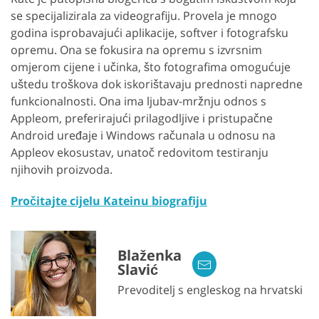
se specijalizirala za videografiju. Provela je mnogo
godina isprobavajući aplikacije, softver i fotografsku
opremu. Ona se fokusira na opremu s izvrsnim
omjerom cijene i učinka, što fotografima omogućuje
uštedu troškova dok iskorištavaju prednosti napredne
funkcionalnosti. Ona ima ljubav-mržnju odnos s
Appleom, preferirajući prilagodljive i pristupačne
Android uređaje i Windows računala u odnosu na
Appleov ekosustav, unatoč redovitom testiranju
njihovih proizvoda.
Pročitajte cijelu Kateinu biografiju
Blaženka
Slavić
Prevoditelj s engleskog na hrvatski