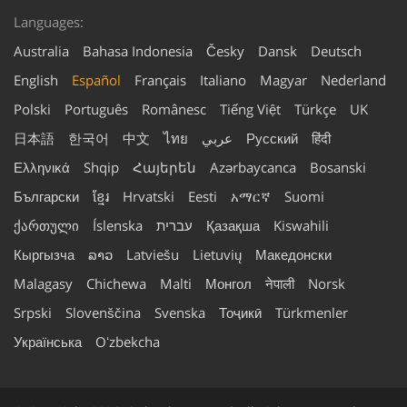
Languages:
Australia
Bahasa Indonesia
Česky
Dansk
Deutsch
English
Español
Français
Italiano
Magyar
Nederland
Polski
Português
Românesc
Tiếng Việt
Türkçe
UK
日本語
한국어
中文
ไทย
عربي
Русский
हिंदी
Ελληνικά
Shqip
Հայերեն
Azərbaycanca
Bosanski
Български
ខ្មែរ
Hrvatski
Eesti
አማርኛ
Suomi
ქართული
Íslenska
עברית
Қазақша
Kiswahili
Кыргызча
ລາວ
Latviešu
Lietuvių
Македонски
Malagasy
Chichewa
Malti
Монгол
नेपाली
Norsk
Srpski
Slovenščina
Svenska
Тоҷикӣ
Türkmenler
Українська
Oʻzbekcha