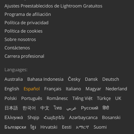
Ajustes Preestablecidos de Lightroom Gratuitos
Programa de afiliación
Política de privacidad
Política de cookies
Sobre nosotros
Contáctenos
Carrera profesional
Languages:
Australia
Bahasa Indonesia
Česky
Dansk
Deutsch
English
Español
Français
Italiano
Magyar
Nederland
Polski
Português
Românesc
Tiếng Việt
Türkçe
UK
日本語
한국어
中文
ไทย
عربي
Русский
हिंदी
Ελληνικά
Shqip
Հայերեն
Azərbaycanca
Bosanski
Български
ខ្មែរ
Hrvatski
Eesti
አማርኛ
Suomi