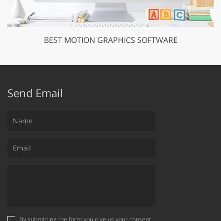
BEST MOTION GRAPHICS SOFTWARE
Send Email
By submitting the form you give us your consent