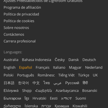
Ajustes Preestablecidos de Lightroom Gratuitos
Programa de afiliación
Política de privacidad
Política de cookies
Sobre nosotros
Contáctenos
Carrera profesional
Languages:
Australia
Bahasa Indonesia
Česky
Dansk
Deutsch
English
Español
Français
Italiano
Magyar
Nederland
Polski
Português
Românesc
Tiếng Việt
Türkçe
UK
日本語
한국어
中文
ไทย
عربي
Русский
हिंदी
Ελληνικά
Shqip
Հայերեն
Azərbaycanca
Bosanski
Български
ខ្មែរ
Hrvatski
Eesti
አማርኛ
Suomi
ქართული
Íslenska
עברית
Қазақша
Kiswahili