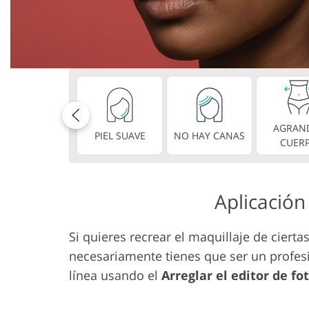
Servicios de Retoque de
Servicios de R
Producto
Joyas
AGRAN
PIEL SUAVE
NO HAY CANAS
CUER
Aplicación
Si quieres recrear el maquillaje de cier
necesariamente tienes que ser un profes
línea usando el
Arreglar el editor de fo