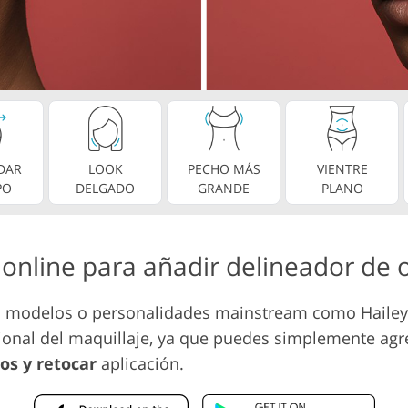
Servicios de edición de
etoque de
Datos de Entrenamiento de
video
IA
DAR
LOOK
PECHO MÁS
VIENTRE
PO
DELGADO
GRANDE
PLANO
 online para añadir delineador de o
tas modelos o personalidades mainstream como Hailey
ional del maquillaje, ya que puedes simplemente agre
tos y retocar
aplicación.