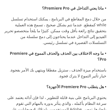
• ماذا يعني التداخل في Premiere Pro؟
من خلال دمج المقاطع في البرنامج ، يمكنك استخدام تسلسل
while كمقطع. عندما تتم بشكل صحيح ، تسمح هذه العملية
بتحقيق نتائج رائعة بأقل وقت ممكن. كثيرًا ما يلجأ متخصصو تحرير
الفيديو إلى التداخل عندما يحتاجون إلى دمج سلسلة من
التسلسلات القصيرة في تسلسل رئيسي.
• ما وجه الاختلاف بين الحذف والحذف المموج في Premiere
Pro؟
باستخدام ميزة الحذف ، ستزيل مقطعًا وينتهي بك الأمر بفجوة.
خيار تأثير التموج لا يترك فجوة.
• هل يتطلب Premiere Pro الأجهزة؟
يحتوي البرنامج على بنية قابلة للتطوير ، لذا فإن أدائه يعتمد على
سرعة النظام بأكمله ، والذي يتأثر بدوره بالمهام التي تقوم
بإنجازها. توصي Adobe المستخدمين بامتلاك 4 جيجابايت على