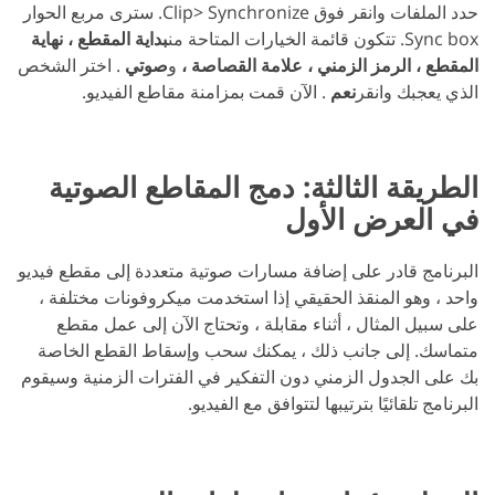
حدد الملفات وانقر فوق Clip> Synchronize. سترى مربع الحوار
Sync box. تتكون قائمة الخيارات المتاحة من
بداية المقطع ، نهاية
المقطع ، الرمز الزمني ، علامة القصاصة ،
و
صوتي
. اختر الشخص
الذي يعجبك وانقر
نعم
. الآن قمت بمزامنة مقاطع الفيديو.
الطريقة الثالثة: دمج المقاطع الصوتية
في العرض الأول
البرنامج قادر على إضافة مسارات صوتية متعددة إلى مقطع فيديو
واحد ، وهو المنقذ الحقيقي إذا استخدمت ميكروفونات مختلفة ،
على سبيل المثال ، أثناء مقابلة ، وتحتاج الآن إلى عمل مقطع
متماسك. إلى جانب ذلك ، يمكنك سحب وإسقاط القطع الخاصة
بك على الجدول الزمني دون التفكير في الفترات الزمنية وسيقوم
البرنامج تلقائيًا بترتيبها لتتوافق مع الفيديو.