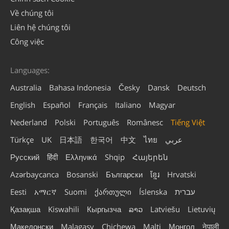
Về chúng tôi
Liên hệ chúng tôi
Công việc
Languages:
Australia
Bahasa Indonesia
Česky
Dansk
Deutsch
English
Español
Français
Italiano
Magyar
Nederland
Polski
Português
Românesc
Tiếng Việt
Türkçe
UK
日本語
한국어
中文
ไทย
عربي
Русский
हिंदी
Ελληνικά
Shqip
Հայերեն
Azərbaycanca
Bosanski
Български
ខ្មែរ
Hrvatski
Eesti
አማርኛ
Suomi
ქართული
Íslenska
עברית
Қазақша
Kiswahili
Кыргызча
ລາວ
Latviešu
Lietuvių
Македонски
Malagasy
Chichewa
Malti
Монгол
नेपाली