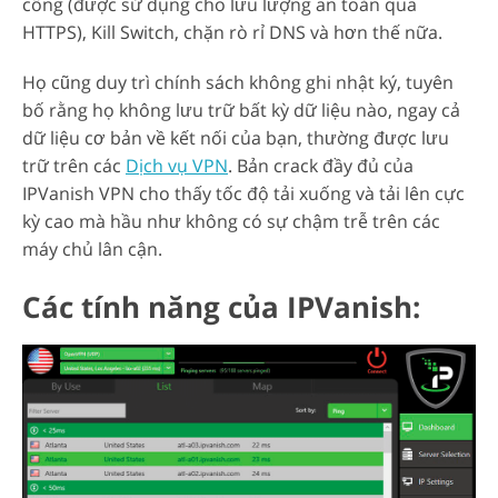
cổng (được sử dụng cho lưu lượng an toàn qua
HTTPS), Kill Switch, chặn rò rỉ DNS và hơn thế nữa.
Họ cũng duy trì chính sách không ghi nhật ký, tuyên
bố rằng họ không lưu trữ bất kỳ dữ liệu nào, ngay cả
dữ liệu cơ bản về kết nối của bạn, thường được lưu
trữ trên các
Dịch vụ VPN
. Bản crack đầy đủ của
IPVanish VPN cho thấy tốc độ tải xuống và tải lên cực
kỳ cao mà hầu như không có sự chậm trễ trên các
máy chủ lân cận.
Các tính năng của IPVanish: