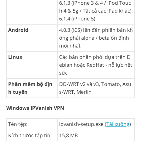
6.1.3 (iPhone 3 & 4 / iPod Touc
h 4 & 5g / Tất cả các iPad khác),
6.1.4 (iPhone 5)
Android
4.0.3 (ICS) lên đến phiên bản kh
ông phải alpha / beta ổn định
mới nhất
Linux
Các bản phân phối dựa trên D
ebian hoặc RedHat - nỗ lực hết
sức
Phần mềm bộ địn
DD-WRT v2 và v3, Tomato, Asu
h tuyến
s-WRT, Merlin
Windows IPVanish VPN
Tên tệp:
ipvanish-setup.exe (
Tải xuống
)
Kích thước tập tin:
15,8 MB