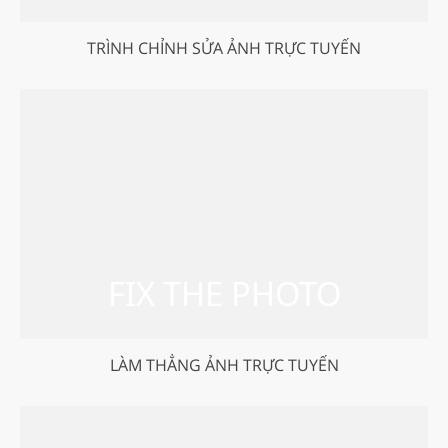
TRÌNH CHỈNH SỬA ẢNH TRỰC TUYẾN
LÀM THẲNG ẢNH TRỰC TUYẾN