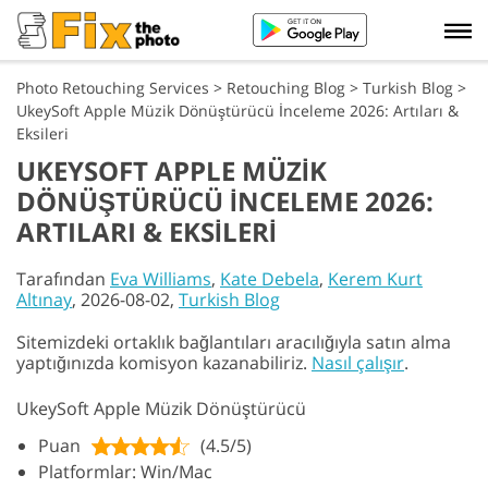
Photo Retouching Services
>
Retouching Blog
>
Turkish Blog
>
UkeySoft Apple Müzik Dönüştürücü İnceleme 2026: Artıları &
Eksileri
UKEYSOFT APPLE MÜZIK
DÖNÜŞTÜRÜCÜ İNCELEME 2026:
ARTILARI & EKSILERI
Tarafından
Eva Williams
,
Kate Debela
,
Kerem Kurt
Altınay
, 2026-08-02,
Turkish Blog
Sitemizdeki ortaklık bağlantıları aracılığıyla satın alma
yaptığınızda komisyon kazanabiliriz.
Nasıl çalışır
.
UkeySoft Apple Müzik Dönüştürücü
Puan
(4.5/5)
Platformlar: Win/Mac