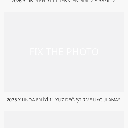
2026 YILININ EN İYI 11 RENKLENDIRILMIŞ YAZILIMI
2026 YILINDA EN İYI 11 YÜZ DEĞIŞTIRME UYGULAMASI