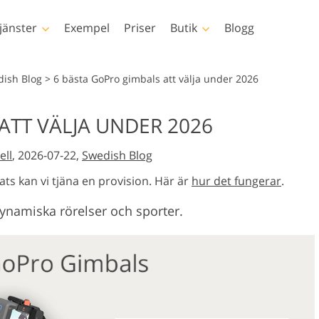
jänster
Exempel
Priser
Butik
Blogg
hotoshop
Templates
Vide
dish Blog
>
6 bästa GoPro gimbals att välja under 2026
p-åtgärder
Alla mallar
LUT för video
ATT VÄLJA UNDER 2026
p penslar
Marknadsföringsmallar
Professionell
sretuschering
Nyfödd fotoredigering
Fastighetsfotore
videoöverläg
ell
, 2026-07-22,
Swedish Blog
p-överlägg
Alla hjärtans dag-kort
 texturer
Bröllopsinbjudningar
ats kan vi tjäna en provision. Här är
hur det fungerar
.
ctions-
Inbjudan till barnkalas
dynamiska rörelser och sporter.
r
verlays-paket
ely oblečenia
rované umelou
Fotomanipulation
Foto restaur
teligenciou