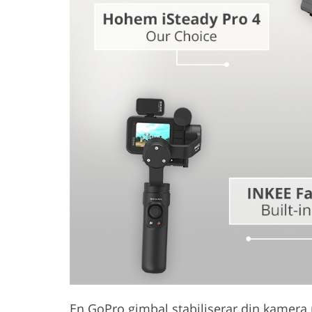
Produktfotoredigering
Fotoredi
En GoPro gimbal stabiliserar din kamera 