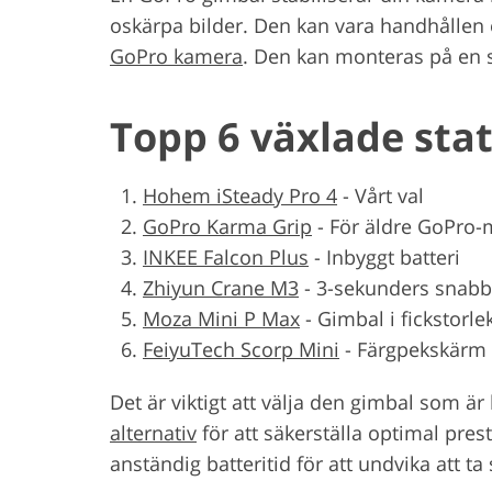
oskärpa bilder. Den kan vara handhållen
GoPro kamera
. Den kan monteras på en se
Topp 6 växlade sta
Hohem iSteady Pro 4
-
Vårt val
GoPro Karma Grip
-
För äldre GoPro-
INKEE Falcon Plus
-
Inbyggt batteri
Zhiyun Crane M3
-
3-sekunders snabb
Moza Mini P Max
-
Gimbal i fickstorle
FeiyuTech Scorp Mini
-
Färgpekskärm
Det är viktigt att välja den gimbal som 
alternativ
för att säkerställa optimal pres
anständig batteritid för att undvika att 