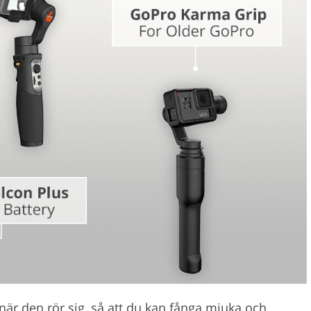
Videoredigering
gering av smycken
AI-träningsdata
när den rör sig, så att du kan fånga mjuka och