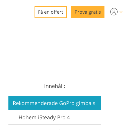
Få en offert
Prova gratis
o
redigering
a
digering
g
Innehåll:
ering
Rekommenderade GoPro gimbals
Hohem iSteady Pro 4