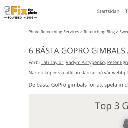
Startsidan
T
FOUNDED IN 2003
Lightroom
P
Photo Retouching Services
>
Retouching Blog
>
Swe
Lightroom-
Photosho
6 BÄSTA GOPRO GIMBALS 
förinställningar
Photosho
Porträttretuschering
Kropp
LR Preset Collections
Förbi
Tati Taylor
,
Vadym Antypenko
,
Peter Egn
Photosho
Best Deal Presets
Photoshop
När du köper via affiliate-länkar på vår webbpl
Mobila förinställningar
Hela Ps A
De bästa GoPro gimbals för att spela in 
samlinga
Hela Ps O
Mod
Redigering av bröllopsfoto
gene
in