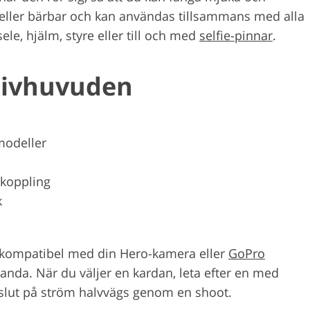
 eller bärbar och kan användas tillsammans med alla
le, hjälm, styre eller till och med
selfie-pinnar
.
tivhuvuden
modeller
koppling
k
är kompatibel med din Hero-kamera eller
GoPro
tanda. När du väljer en kardan, leta efter en med
ta slut på ström halvvägs genom en shoot.