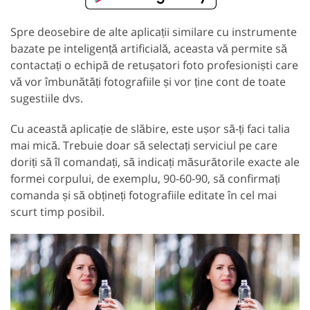
Spre deosebire de alte aplicații similare cu instrumente
bazate pe inteligență artificială, aceasta vă permite să
contactați o echipă de retușatori foto profesioniști care
vă vor îmbunătăți fotografiile și vor ține cont de toate
sugestiile dvs.
Cu această aplicație de slăbire, este ușor să-ți faci talia
mai mică. Trebuie doar să selectați serviciul pe care
doriți să îl comandați, să indicați măsurătorile exacte ale
formei corpului, de exemplu, 90-60-90, să confirmați
comanda și să obțineți fotografiile editate în cel mai
scurt timp posibil.