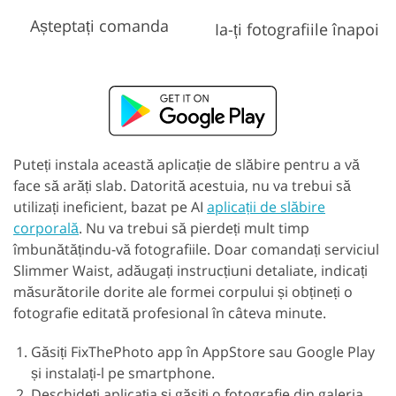
Așteptați comanda
Ia-ți fotografiile înapoi
Puteți instala această aplicație de slăbire pentru a vă
face să arăți slab. Datorită acestuia, nu va trebui să
utilizați ineficient, bazat pe AI
aplicații de slăbire
corporală
. Nu va trebui să pierdeți mult timp
îmbunătățindu-vă fotografiile. Doar comandați serviciul
Slimmer Waist, adăugați instrucțiuni detaliate, indicați
măsurătorile dorite ale formei corpului și obțineți o
fotografie editată profesional în câteva minute.
Găsiți FixThePhoto app în AppStore sau Google Play
și instalați-l pe smartphone.
Deschideți aplicația și găsiți o fotografie din galeria