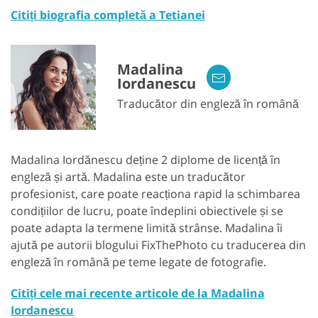
Citiți biografia completă a Tetianei
Madalina
Iordanescu
Traducător din engleză în română
Madalina Iordănescu deține 2 diplome de licență în
engleză și artă. Madalina este un traducător
profesionist, care poate reacționa rapid la schimbarea
condițiilor de lucru, poate îndeplini obiectivele și se
poate adapta la termene limită strânse. Madalina îi
ajută pe autorii blogului FixThePhoto cu traducerea din
engleză în română pe teme legate de fotografie.
Citiți cele mai recente articole de la Madalina
Iordanescu