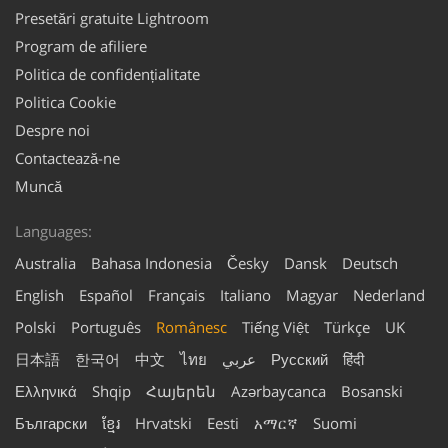
Presetări gratuite Lightroom
Program de afiliere
Politica de confidențialitate
Politica Cookie
Despre noi
Contactează-ne
Muncă
Languages:
Australia
Bahasa Indonesia
Česky
Dansk
Deutsch
English
Español
Français
Italiano
Magyar
Nederland
Polski
Português
Românesc
Tiếng Việt
Türkçe
UK
日本語
한국어
中文
ไทย
عربي
Русский
हिंदी
Ελληνικά
Shqip
Հայերեն
Azərbaycanca
Bosanski
Български
ខ្មែរ
Hrvatski
Eesti
አማርኛ
Suomi