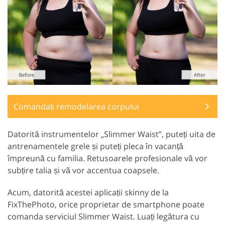
Comandați remodelarea corpului
Datorită instrumentelor „Slimmer Waist”, puteți uita de
antrenamentele grele și puteți pleca în vacanță
împreună cu familia. Retusoarele profesionale vă vor
subțire talia și vă vor accentua coapsele.
Acum, datorită acestei aplicații skinny de la
FixThePhoto, orice proprietar de smartphone poate
comanda serviciul Slimmer Waist. Luați legătura cu