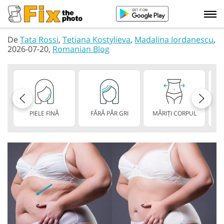
De
Tata Rossi
,
Tetiana Kostylieva
,
Madalina Iordanescu
,
2026-07-20,
Romanian Blog
PIELE FINĂ
FĂRĂ PĂR GRI
MĂRIȚI CORPUL
A