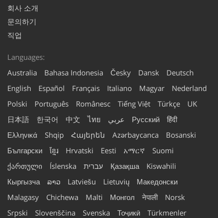
회사 소개
문의하기
직업
Languages:
Australia
Bahasa Indonesia
Česky
Dansk
Deutsch
English
Español
Français
Italiano
Magyar
Nederland
Polski
Português
Românesc
Tiếng Việt
Türkçe
UK
日本語
한국어
中文
ไทย
عربي
Русский
हिंदी
Ελληνικά
Shqip
Հայերեն
Azərbaycanca
Bosanski
Български
ខ្មែរ
Hrvatski
Eesti
አማርኛ
Suomi
ქართული
Íslenska
עברית
Қазақша
Kiswahili
Кыргызча
ລາວ
Latviešu
Lietuvių
Македонски
Malagasy
Chichewa
Malti
Монгол
नेपाली
Norsk
Srpski
Slovenščina
Svenska
Тоҷикӣ
Türkmenler