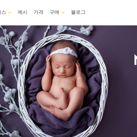
비스
예시
가격
구매
블로그
toshop
Templates
Video
템플릿
전문 LUT
쉬
마케팅 템플릿
비디오 오버레이
 서비스
아기 사진 보정 서비스
부동산 사진 편집 
레이
발렌타인 데이 카드
처
결혼식 초대장
s 전체 컬렉션
어린이 생일 초대장
 전체 컬렉션
성된 의류 모델
이미지 조작 서비스
사진 서비스