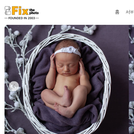
홈
서
FOUNDED IN 2003
Lightroom
Pho
라이트룸 사전 설정
포토샵 액션
전체 LR 사전 설정 컬렉션
포토샵 브러
얼굴 리터칭 서비스
뷔
베스트 딜 프리셋
포토샵 오버
모바일 컬렉션
포토샵 텍스
Ps Action
Ps 오버레이
웨딩 사진 편집 서비스
AI로 생