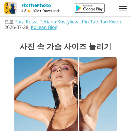
FixThePhoto
4.8
10M+ Downloads
으로
Tata Rossi
,
Tetiana Kostylieva
,
Pin Tae-Ran Kwon
,
2026-07-28,
Korean Blog
사진 속 가슴 사이즈 늘리기