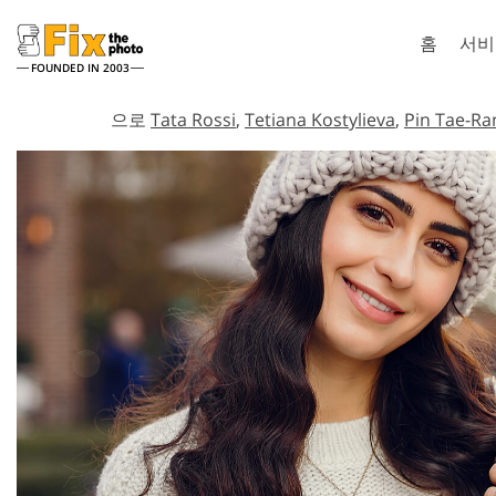
홈
서비
FOUNDED IN 2003
Lightroom
Pho
으로
Tata Rossi
,
Tetiana Kostylieva
,
Pin Tae-R
라이트룸 사전 설정
포토샵 액션
전체 LR 사전 설정 컬렉션
포토샵 브러
얼굴 리터칭 서비스
뷔
베스트 딜 프리셋
포토샵 오버
모바일 컬렉션
포토샵 텍스
Ps Action
Ps 오버레이
웨딩 사진 편집 서비스
AI로 생