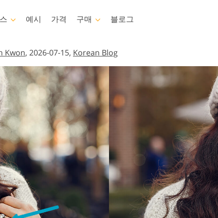
스
예시
가격
구매
블로그
toshop
Templates
Video
an Kwon
, 2026-07-15,
Korean Blog
템플릿
전문 LUT
쉬
마케팅 템플릿
비디오 오버레이
 서비스
아기 사진 보정 서비스
부동산 사진 편집 
레이
발렌타인 데이 카드
처
결혼식 초대장
s 전체 컬렉션
어린이 생일 초대장
 전체 컬렉션
성된 의류 모델
이미지 조작 서비스
사진 서비스