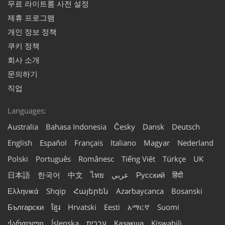
무료 라이트룸 사전 설정
제휴 프로그램
개인 정보 정책
쿠키 정책
회사 소개
문의하기
직업
Languages:
Australia
Bahasa Indonesia
Česky
Dansk
Deutsch
English
Español
Français
Italiano
Magyar
Nederland
Polski
Português
Românesc
Tiếng Việt
Türkçe
UK
日本語
한국어
中文
ไทย
عربي
Русский
हिंदी
Ελληνικά
Shqip
Հայերեն
Azərbaycanca
Bosanski
Български
ខ្មែរ
Hrvatski
Eesti
አማርኛ
Suomi
ქართული
Íslenska
עברית
Қазақша
Kiswahili