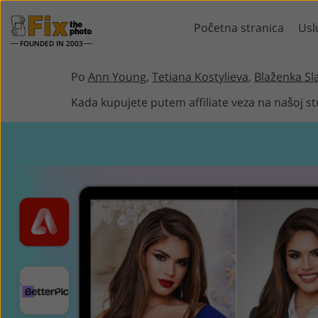
Početna stranica
Usl
FOUNDED IN 2003
Lightroom
Photo
Po
Ann Young
,
Tetiana Kostylieva
,
Blaženka Sl
Kada kupujete putem affiliate veza na našoj st
Lightroom Presets
Photoshop Akcij
LR Preset zbirke
Četke za Photos
Retuširanje portreta
Retuširanje
Predpostavke najbolje
Photoshop slojev
ponude
Photoshop tekst
Mobilne Presets
Cijele zbirke Ps 
Cijeli paketi Ps s
Modeli za 
Uređivanje vjenčanih
generirani 
fotografija
inteligen