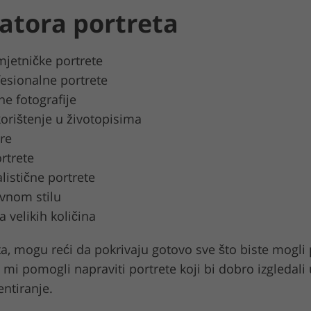
ratora portreta
mjetničke portrete
fesionalne portrete
ne fotografije
korištenje u životopisima
re
ortrete
listične portrete
ovnom stilu
a velikih količina
ta, mogu reći da pokrivaju gotovo sve što biste mogli p
 mi pomogli napraviti portrete koji bi dobro izgledali 
ntiranje.