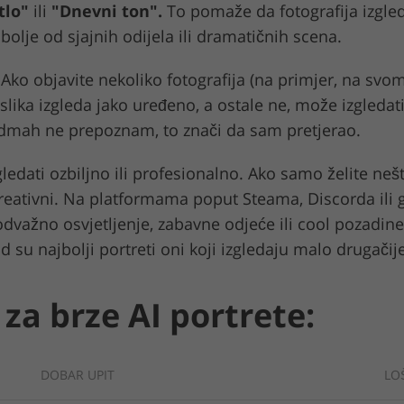
tlo"
ili
"Dnevni ton".
To pomaže da fotografija izgleda 
bolje od sjajnih odijela ili dramatičnih scena.
Ako objavite nekoliko fotografija (na primjer, na svom 
a slika izgleda jako uređeno, a ostale ne, može izgled
odmah ne prepoznam, to znači da sam pretjerao.
ledati ozbiljno ili profesionalno. Ako samo želite neš
kreativni. Na platformama poput Steama, Discorda ili 
 odvažno osvjetljenje, zabavne odjeće ili cool pozadin
d su najbolji portreti oni koji izgledaju malo drugačije
 za brze AI portrete:
DOBAR UPIT
LO