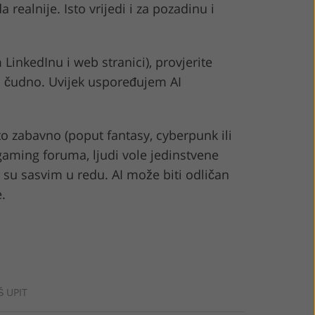
realnije. Isto vrijedi i za pozadinu i
LinkedInu i web stranici), provjerite
ati čudno. Uvijek uspoređujem AI
to zabavno (poput fantasy, cyberpunk ili
gaming foruma, ljudi vole jedinstvene
e su sasvim u redu. AI može biti odličan
.
Š UPIT