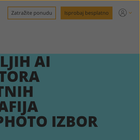
Zatražite ponudu
Isprobaj besplatno
e
LJIH AI
TORA
TNIH
AFIJA
PHOTO IZBOR