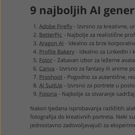
9 najboljih AI gene
Adobe Firefly
-
Izvrsno za kreativne, u
BetterPic
-
Najbolje za realistične pro
Aragon AI
-
Idealno za brze korporativ
Profile Bakery
-
Idealno za LinkedIn i 
Fotor
-
Zabavan izbor za ležerne avata
Canva
-
Izvrsno za fantasy ili anime p
Proshoot
-
Pogodno za autentične, rea
AI SuitUp
-
Izvrsno za portrete u posl
Fotoria
-
Najbolje za stvaranje sadržaj
Nakon tjedana isprobavanja različitih ala
fotografija do kreativnih portreta. Neki su
jednostavno zadovoljavajući za eksperime