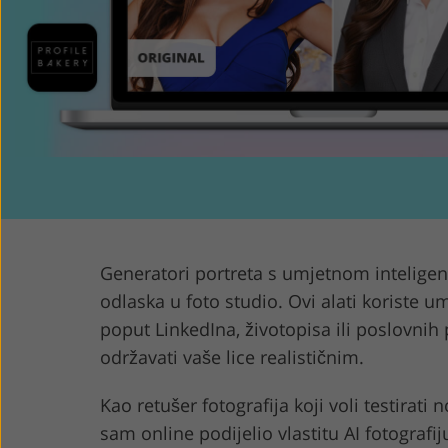
Uređivanje fotografija
Uređivanje fo
proizvoda
nakit
Generatori portreta s umjetnom inteligenc
odlaska u foto studio. Ovi alati koriste umj
poput LinkedIna, životopisa ili poslovnih 
održavati vaše lice realističnim.
Kao retušer fotografija koji voli testirati 
sam online podijelio vlastitu AI fotografi