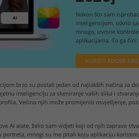
tografija
Usluge video montaže
Podaci za obuku AI
a
Nakon što sam isprobao
inteligencijom, otkrio s
mnogo, izvrsne kontrole 
aplikacijama. To ga čini 
KORISTI ADOBE FIRE
ijom brzo su postali jedan od najlakših načina za dob
etnu inteligenciju za skeniranje vaših slika i stvaranje 
profila. Većina njih može promijeniti osvjetljenje, poz
nove AI alate, želio sam vidjeti koji od njih zapravo stv
ju portreta, mnogi su me pitali koju aplikaciju koristim