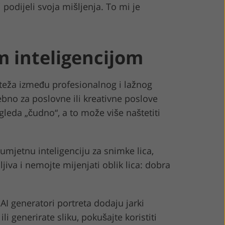
 podijeli svoja mišljenja. To mi je
m inteligencijom
oteža između profesionalnog i lažnog
ebno za poslovne ili kreativne poslove
izgleda „čudno“, a to može više naštetiti
 umjetnu inteligenciju za snimke lica,
va i nemojte mijenjati oblik lica: dobra
AI generatori portreta dodaju jarki
li generirate sliku, pokušajte koristiti