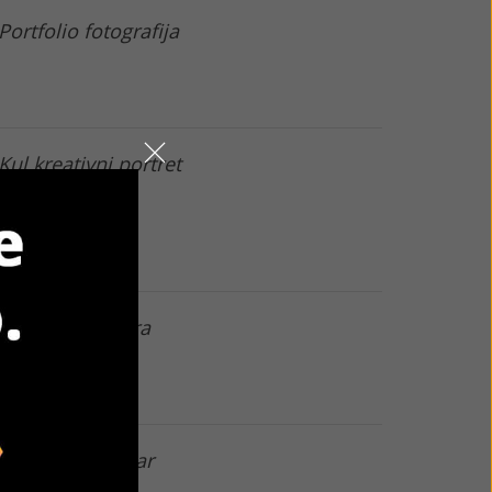
Portfolio fotografija
Kul kreativni portret
Slika freelancera
Instagram avatar