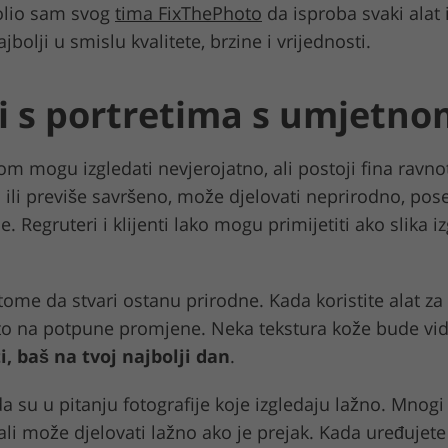
molio sam svog
tima FixThePhoto
da isproba svaki alat i
olji u smislu kvalitete, brzine i vrijednosti.
ti s portretima s umjetno
om mogu izgledati nevjerojatno, ali postoji fina ravn
o ili previše savršeno, može djelovati neprirodno, pos
e. Regruteri i klijenti lako mogu primijetiti ako slika 
tome da stvari ostanu prirodne. Kada koristite alat za
 na potpune promjene. Neka tekstura kože bude vidlji
ti, baš na tvoj najbolji dan
.
a su u pitanju fotografije koje izgledaju lažno. Mnogi 
, ali može djelovati lažno ako je prejak. Kada uređujete i