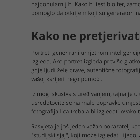
najpopularnijih. Kako bi test bio fer, za
pomoglo da otkrijem koji su generatori najb
Kako ne pretjeriva
Portreti generirani umjetnom inteligencij
izgleda. Ako portret izgleda previše glatk
gdje ljudi žele prave, autentične fotografij
vašoj karijeri nego pomoći.
Iz mog iskustva s uređivanjem, tajna je u 
usredotočite se na male popravke umjesto
fotografija lica trebala bi izgledati ovako
Rasvjeta je još jedan važan pokazatelj kad
"studijski sjaj", koji može izgledati lijepo