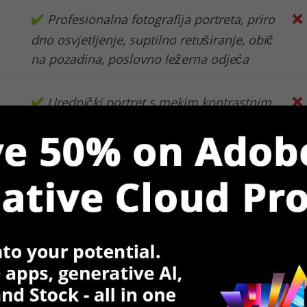
✔️
❌
Profesionalna fotografija portreta, priro
dno osvjetljenje, suptilno retuširanje, obič
na pozadina, poslovno ležerna odjeća
✔️
❌
Urednički portret s mekim kontrastnim
osvjetljenjem, prirodnom teksturom kože,
samouvjerenim izrazom lica, umjetničkom
vibrom
✔️
❌
Prijateljska profesionalna fotografija, d
nevni ton, obična pozadina, iskren osmije
h
✔️
❌
Lifestyle fotografija s prirodnim bojam