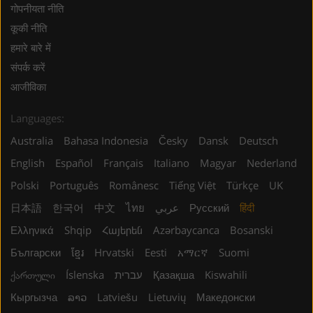
गोपनीयता नीति
कूकी नीति
हमारे बारे में
संपर्क करें
आजीविका
Languages:
Australia
Bahasa Indonesia
Česky
Dansk
Deutsch
English
Español
Français
Italiano
Magyar
Nederland
Polski
Português
Românesc
Tiếng Việt
Türkçe
UK
日本語
한국어
中文
ไทย
عربي
Русский
हिंदी
Ελληνικά
Shqip
Հայերեն
Azərbaycanca
Bosanski
Български
ខ្មែរ
Hrvatski
Eesti
አማርኛ
Suomi
ქართული
Íslenska
עברית
Қазақша
Kiswahili
Кыргызча
ລາວ
Latviešu
Lietuvių
Македонски