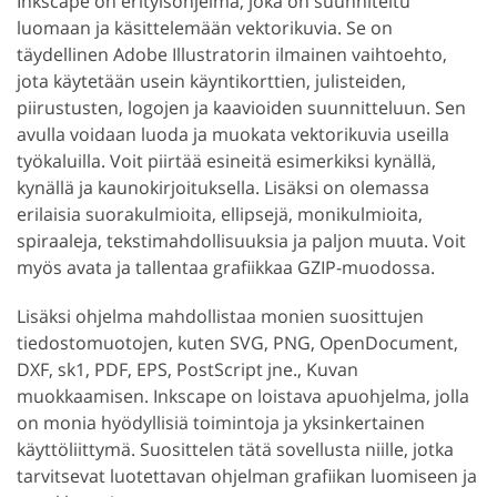
Inkscape on erityisohjelma, joka on suunniteltu
luomaan ja käsittelemään vektorikuvia. Se on
täydellinen Adobe Illustratorin ilmainen vaihtoehto,
jota käytetään usein käyntikorttien, julisteiden,
piirustusten, logojen ja kaavioiden suunnitteluun. Sen
avulla voidaan luoda ja muokata vektorikuvia useilla
työkaluilla. Voit piirtää esineitä esimerkiksi kynällä,
kynällä ja kaunokirjoituksella. Lisäksi on olemassa
erilaisia suorakulmioita, ellipsejä, monikulmioita,
spiraaleja, tekstimahdollisuuksia ja paljon muuta. Voit
myös avata ja tallentaa grafiikkaa GZIP-muodossa.
Lisäksi ohjelma mahdollistaa monien suosittujen
tiedostomuotojen, kuten SVG, PNG, OpenDocument,
DXF, sk1, PDF, EPS, PostScript jne., Kuvan
muokkaamisen. Inkscape on loistava apuohjelma, jolla
on monia hyödyllisiä toimintoja ja yksinkertainen
käyttöliittymä. Suosittelen tätä sovellusta niille, jotka
tarvitsevat luotettavan ohjelman grafiikan luomiseen ja