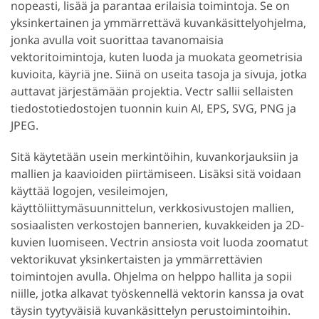
nopeasti, lisää ja parantaa erilaisia toimintoja. Se on
yksinkertainen ja ymmärrettävä kuvankäsittelyohjelma,
jonka avulla voit suorittaa tavanomaisia
vektoritoimintoja, kuten luoda ja muokata geometrisia
kuvioita, käyriä jne. Siinä on useita tasoja ja sivuja, jotka
auttavat järjestämään projektia. Vectr sallii sellaisten
tiedostotiedostojen tuonnin kuin AI, EPS, SVG, PNG ja
JPEG.
Sitä käytetään usein merkintöihin, kuvankorjauksiin ja
mallien ja kaavioiden piirtämiseen. Lisäksi sitä voidaan
käyttää logojen, vesileimojen,
käyttöliittymäsuunnittelun, verkkosivustojen mallien,
sosiaalisten verkostojen bannerien, kuvakkeiden ja 2D-
kuvien luomiseen. Vectrin ansiosta voit luoda zoomatut
vektorikuvat yksinkertaisten ja ymmärrettävien
toimintojen avulla. Ohjelma on helppo hallita ja sopii
niille, jotka alkavat työskennellä vektorin kanssa ja ovat
täysin tyytyväisiä kuvankäsittelyn perustoimintoihin.