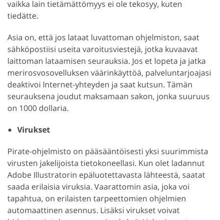
vaikka lain tietämättömyys ei ole tekosyy, kuten
tiedätte.
Asia on, että jos lataat luvattoman ohjelmiston, saat
sähköpostiisi useita varoitusviestejä, jotka kuvaavat
laittoman lataamisen seurauksia. Jos et lopeta ja jatka
merirosvosovelluksen väärinkäyttöä, palveluntarjoajasi
deaktivoi Internet-yhteyden ja saat kutsun. Tämän
seurauksena joudut maksamaan sakon, jonka suuruus
on 1000 dollaria.
Virukset
Pirate-ohjelmisto on pääsääntöisesti yksi suurimmista
virusten jakelijoista tietokoneellasi. Kun olet ladannut
Adobe Illustratorin epäluotettavasta lähteestä, saatat
saada erilaisia viruksia. Vaarattomin asia, joka voi
tapahtua, on erilaisten tarpeettomien ohjelmien
automaattinen asennus. Lisäksi virukset voivat