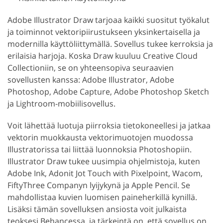
Adobe Illustrator Draw tarjoaa kaikki suositut työkalut
ja toiminnot vektoripiirustukseen yksinkertaisella ja
modernilla käyttöliittymällä. Sovellus tukee kerroksia ja
erilaisia harjoja. Koska Draw kuuluu Creative Cloud
Collectioniin, se on yhteensopiva seuraavien
sovellusten kanssa: Adobe Illustrator, Adobe
Photoshop, Adobe Capture, Adobe Photoshop Sketch
ja Lightroom-mobiilisovellus.
Voit lähettää luotuja piirroksia tietokoneellesi ja jatkaa
vektorin muokkausta vektorimuotojen muodossa
Illustratorissa tai liittää luonnoksia Photoshopiin.
Illustrator Draw tukee uusimpia ohjelmistoja, kuten
Adobe Ink, Adonit Jot Touch with Pixelpoint, Wacom,
FiftyThree Companyn lyijykynä ja Apple Pencil. Se
mahdollistaa kuvien luomisen paineherkillä kynillä.
Lisäksi tämän sovelluksen ansiosta voit julkaista
teoksesi Behancessa, ja tärkeintä on, että sovellus on