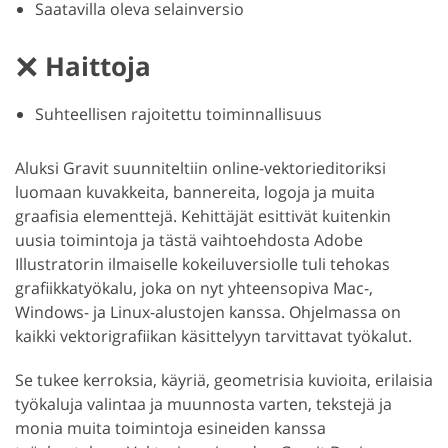
Saatavilla oleva selainversio
Haittoja
Suhteellisen rajoitettu toiminnallisuus
Aluksi Gravit suunniteltiin online-vektorieditoriksi
luomaan kuvakkeita, bannereita, logoja ja muita
graafisia elementtejä. Kehittäjät esittivät kuitenkin
uusia toimintoja ja tästä vaihtoehdosta Adobe
Illustratorin ilmaiselle kokeiluversiolle tuli tehokas
grafiikkatyökalu, joka on nyt yhteensopiva Mac-,
Windows- ja Linux-alustojen kanssa. Ohjelmassa on
kaikki vektorigrafiikan käsittelyyn tarvittavat työkalut.
Se tukee kerroksia, käyriä, geometrisia kuvioita, erilaisia
työkaluja valintaa ja muunnosta varten, tekstejä ja
monia muita toimintoja esineiden kanssa