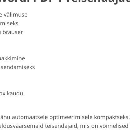
se välimuse
emiseks
u brauser
 pakkimine
eisendamiseks
ox kaudu
tänu automaatsele optimeerimisele kompaktseks.
usaldusväärsemaid teisendajaid, mis on võimelised