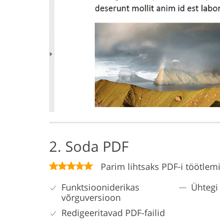
2. Soda PDF
Parim lihtsaks PDF-i töötlem
Funktsiooniderikas
Ühtegi
võrguversioon
Redigeeritavad PDF-failid