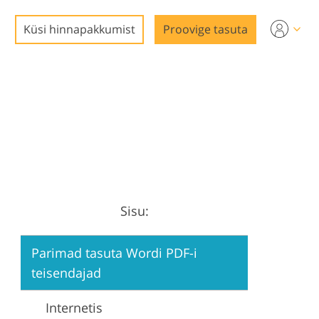
Küsi hinnapakkumist
Proovige tasuta
ks
Sisu:
Parimad tasuta Wordi PDF-i
teisendajad
Internetis