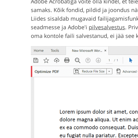
Adobe Acrobatiga võite olla kindel, et t
samaks. Kõik fondid, pildid ja joondus n
Liides sisaldab mugavaid failijagamisfunk
seadmesse ja Adobe'i
pilvesalvestus
. Pri
oma kontole faili salvestanud, ei jää see 