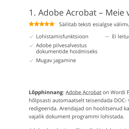
1. Adobe Acrobat – Meie v
Säilitab teksti esialgse välim
Lohistamisfunktsioon
Ei leit
Adobe pilvesalvestus
dokumentide hoidmiseks
Mugav jagamine
Lõpphinnang
:
Adobe Acrobat
on Wordi PD
hõlpsasti automaatselt teisendada DOC- 
redigeerida. Arendajad on hoolitsenud ka
vajalik dokument programmi lohistada.