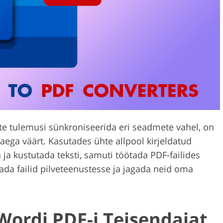
Videotöötlusteenused
digeerimine
AI koolitusandmed
ite tulemusi sünkroniseerida eri seadmete vahel, on
aega väärt. Kasutades ühte allpool kirjeldatud
ja kustutada teksti, samuti töötada PDF-failides
tada failid pilveteenustesse ja jagada neid oma
Wordi PDF-i Teisendajat