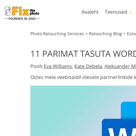
Avaleht
Teenused
FOUNDED IN 2003
Lightroom
Photos
Photo Retouching Services
>
Retouching Blog
>
Esto
Lightroomi eelseaded
Photoshopi toim
11 PARIMAT TASUTA WORDI
LR eelseadistatud kogud
Photoshopi pints
Portree retušeerimine
Keha retuše
Poolt
Eva Williams
,
Kate Debela
,
Aleksander Mi
Parima pakkumise
Photoshopi üleka
eelseaded
Photoshopi tekst
Ostes meie veebisaidil olevate partnerlinkide
Mobiili eelseaded
Terved Ps Action
kollektsioonid
Terved Ps-ülekat
Pulmafotode redigeerimine
AI loodud rõi
komplektid