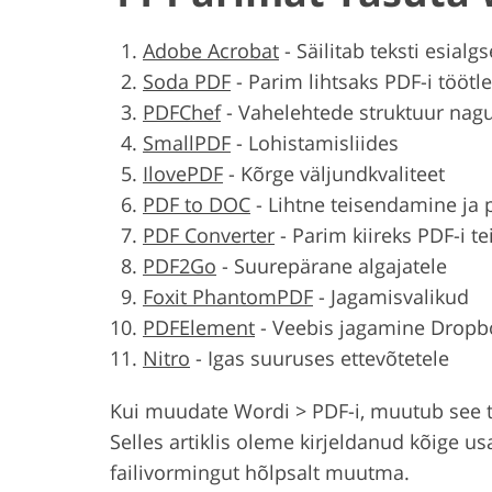
Adobe Acrobat
-
Säilitab teksti esialg
Soda PDF
-
Parim lihtsaks PDF-i töötl
PDFChef
-
Vahelehtede struktuur nag
SmallPDF
-
Lohistamisliides
IlovePDF
-
Kõrge väljundkvaliteet
PDF to DOC
-
Lihtne teisendamine ja
PDF Converter
-
Parim kiireks PDF-i t
PDF2Go
-
Suurepärane algajatele
Foxit PhantomPDF
-
Jagamisvalikud
PDFElement
-
Veebis jagamine Dropb
Nitro
-
Igas suuruses ettevõtetele
Kui muudate Wordi > PDF-i, muutub see 
Selles artiklis oleme kirjeldanud kõige 
failivormingut hõlpsalt muutma.