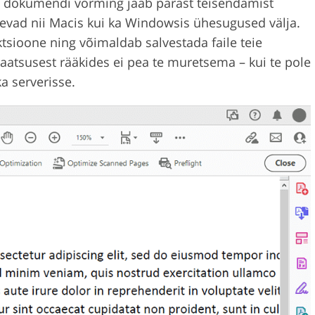
eie dokumendi vorming jääb pärast teisendamist
äevad nii Macis kui ka Windowsis ühesugused välja.
tsioone ning võimaldab salvestada faile teie
vaatsusest rääkides ei pea te muretsema – kui te pole
ka serverisse.