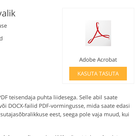
alik
use
ud
Adobe Acrobat
KASUTA TASUTA
F teisendaja puhta liidesega. Selle abil saate
või DOCX-failid PDF-vormingusse, mida saate edasi
sutajasõbralikkuse eest, seega pole vaja muud, kui