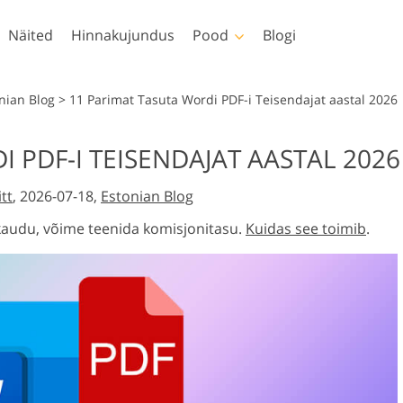
Näited
Hinnakujundus
Pood
Blogi
hop
Templates
Video
nian Blog
>
11 Parimat Tasuta Wordi PDF-i Teisendajat aastal 2026
ingud
Kõik mallid
LUT-id videotöötluse
 PDF-I TEISENDAJAT AASTAL 2026
lid
Turundusmallid
Professionaalsed
erimine
Vastsündinu fototöötlus
Kinnisvara fototöötlus
videoülekatted
tt
, 2026-07-18,
Estonian Blog
tted
Sõbrapäeva kaardid
uurid
Pulmakutsed
 kaudu, võime teenida komisjonitasu.
Kuidas see toimib
.
si
Kutse lastepeole
ete
vamudelid
Fotode manipuleerimine
Fotode taastamine