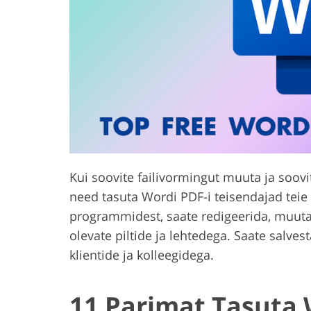
Toote fototöötlus
Ehete fotode re
Kui soovite failivormingut muuta ja soov
need tasuta Wordi PDF-i teisendajad teie 
programmidest, saate redigeerida, muuta 
olevate piltide ja lehtedega. Saate salves
klientide ja kolleegidega.
11 Parimat Tasuta 