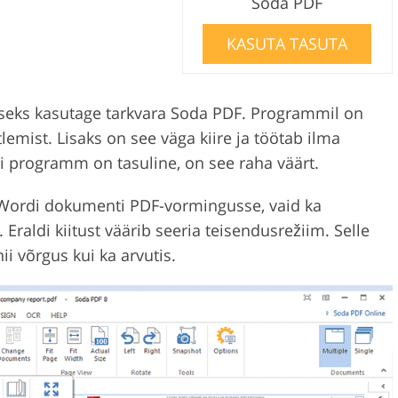
Soda PDF
KASUTA TASUTA
iseks kasutage tarkvara Soda PDF. Programmil on
emist. Lisaks on see väga kiire ja töötab ilma
i programm on tasuline, on see raha väärt.
a Wordi dokumenti PDF-vormingusse, vaid ka
raldi kiitust väärib seeria teisendusrežiim. Selle
ii võrgus kui ka arvutis.