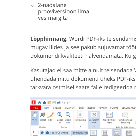
2-nädalane
prooviversioon ilma
vesimärgita
Lõpphinnang
: Wordi PDF-iks teisendam
mugav liides ja see pakub sujuvamat töötl
dokumendi kvaliteeti halvendamata. Kuig
Kasutajad ei saa mitte ainult teisendad
ühendada mitu dokumenti üheks PDF-iks. E
tarkvara ostmisel saate faile redigeerida n