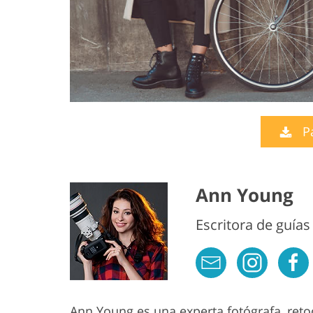
P
Ann Young
Escritora de guías
Ann Young es una experta fotógrafa, reto