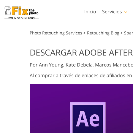
Inicio
Servicios
FOUNDED IN 2003
Lightroom
Photos
Photo Retouching Services
>
Retouching Blog
>
Spa
Preestablecidos de
Acciones de Phot
DESCARGAR ADOBE AFTER 
Lightroom
Servicios de retoque en la
Pinceles de Phot
Retoque Corporal
cabeza
Colecciones completas
Por
Ann Young
,
Kate Debela
,
Marcos Manceb
Superposiciones 
de preajustes LR
Photoshop
Al comprar a través de enlaces de afiliados e
Ajustes preestablecidos
Texturas de Phot
de mejor oferta
Acciones Ps Cole
Colección móvil
completas
Servicios de Edición de
Modelos generad
Ps superpone
Fotos de Bodas
para prendas d
colecciones enter