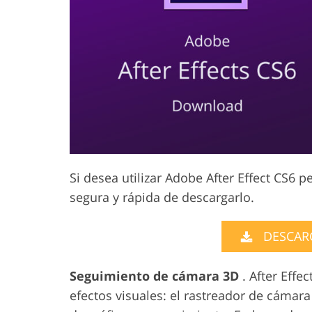
Servicios de Retoque de
Servicios de R
Producto
Joyas
Si desea utilizar Adobe After Effect CS6 
segura y rápida de descargarlo.
DESCARG
Seguimiento de cámara 3D
. After Effe
efectos visuales: el rastreador de cámar