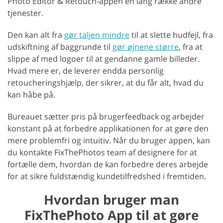
Photo Editor & Retouch-appen en lang række andre
tjenester.
Den kan alt fra
gør taljen mindre
til at slette hudfejl, fra
udskiftning af baggrunde til
gør øjnene større
, fra at
slippe af med logoer til at gendanne gamle billeder.
Hvad mere er, de leverer endda personlig
retoucheringshjælp, der sikrer, at du får alt, hvad du
kan håbe på.
Bureauet sætter pris på brugerfeedback og arbejder
konstant på at forbedre applikationen for at gøre den
mere problemfri og intuitiv. Når du bruger appen, kan
du kontakte FixThePhotos team af designere for at
fortælle dem, hvordan de kan forbedre deres arbejde
for at sikre fuldstændig kundetilfredshed i fremtiden.
Hvordan bruger man
FixThePhoto App til at gøre