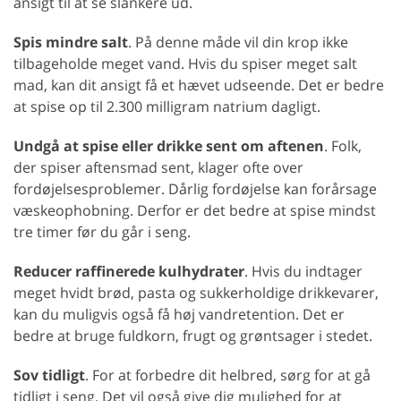
ansigt til at se slankere ud.
Spis mindre salt
. På denne måde vil din krop ikke
tilbageholde meget vand. Hvis du spiser meget salt
mad, kan dit ansigt få et hævet udseende. Det er bedre
at spise op til 2.300 milligram natrium dagligt.
Undgå at spise eller drikke sent om aftenen
. Folk,
der spiser aftensmad sent, klager ofte over
fordøjelsesproblemer. Dårlig fordøjelse kan forårsage
væskeophobning. Derfor er det bedre at spise mindst
tre timer før du går i seng.
Reducer raffinerede kulhydrater
. Hvis du indtager
meget hvidt brød, pasta og sukkerholdige drikkevarer,
kan du muligvis også få høj vandretention. Det er
bedre at bruge fuldkorn, frugt og grøntsager i stedet.
Sov tidligt
. For at forbedre dit helbred, sørg for at gå
tidligt i seng. Det vil også give dig mulighed for at