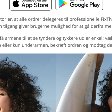
r er, at alle ordrer delegeres til professionelle FixTh
n tilgang giver brugerne mulighed for at gå derfra med
å armene til at se tyndere og tykkere ud er enkel: væl
e eller kun underarmen, bekræft ordren og modtag den