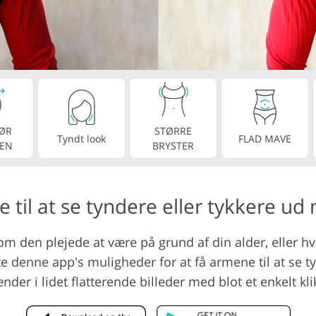
Videoredigeringstj
ring af smykker
AI-træningsdata
ØR
STØRRE
Tyndt look
FLAD MAVE
EN
BRYSTER
 til at se tyndere eller tykkere ud 
 som den plejede at være på grund af din alder, eller hv
este denne app's muligheder for at få armene til at se 
er i lidet flatterende billeder med blot et enkelt kli