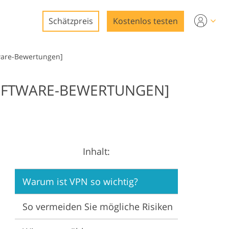
Schätzpreis
Kostenlos testen
ware-Bewertungen]
OFTWARE-BEWERTUNGEN]
ng
ng
Inhalt:
ung
Warum ist VPN so wichtig?
So vermeiden Sie mögliche Risiken