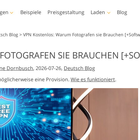
ngen
Beispiele
Preisgestaltung
Laden
Blog
toshop
Templates
Video
tsch Blog
>
VPN Kostenlos: Warum Fotografen sie Brauchen [+Soft
ktionen
Alle Vorlagen
LUTs für die
 FOTOGRAFEN SIE BRAUCHEN [+S
Videobearbeitu
Immobilien-
insel
Marketing-Vorlagen
r-Retusche
Baby-Fotobearbeitung
Fotobearbeitu
Video-Overlays
ine Dornbusch
, 2026-07-26,
Deutsch Blog
Valentinstagskarten
ngen
Hochzeitseinladungen
möglicherweise eine Provision.
Wie es funktioniert
.
Texturen
Baby-Dusche-Einladung
s-Aktionen-
n
rte Modelle für
Foto-Manipulation
Foto-Restaurier
s Overlays
eidung