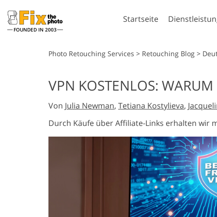
Startseite
Dienstleistu
FOUNDED IN 2003
Lightroom
Pho
Photo Retouching Services
>
Retouching Blog
>
Deu
Lightroom Presets
Photoshop-A
VPN KOSTENLOS: WARUM
Komplette LR-Preset
Photoshop-P
Porträt-Retusche
Körpe
Sammlungen
Von
Julia Newman
,
Tetiana Kostylieva
,
Jacquel
Photoshop-
Günstige Presets
Überlageru
Durch Käufe über Affiliate-Links erhalten wir 
Mobile Kollektion
Photoshop-
Komplette P
Sammlunge
KI-generie
Hochzeitsfotobearbeitung
Komplette P
Kl
Sammlung