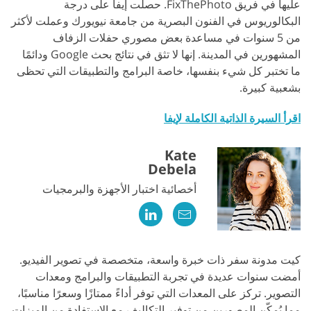
عليها في فريق FixThePhoto. حصلت إيفا على درجة
البكالوريوس في الفنون البصرية من جامعة نيويورك وعملت لأكثر
من 5 سنوات في مساعدة بعض مصوري حفلات الزفاف
المشهورين في المدينة. إنها لا تثق في نتائج بحث Google ودائمًا
ما تختبر كل شيء بنفسها، خاصة البرامج والتطبيقات التي تحظى
بشعبية كبيرة.
اقرأ السيرة الذاتية الكاملة لإيفا
Kate
Debela
أخصائية اختبار الأجهزة والبرمجيات
كيت مدونة سفر ذات خبرة واسعة، متخصصة في تصوير الفيديو.
أمضت سنوات عديدة في تجربة التطبيقات والبرامج ومعدات
التصوير. تركز على المعدات التي توفر أداءً ممتازًا وسعرًا مناسبًا،
مما يُمكّن المصورين من توفير التكاليف مع الاستفادة من الميزات