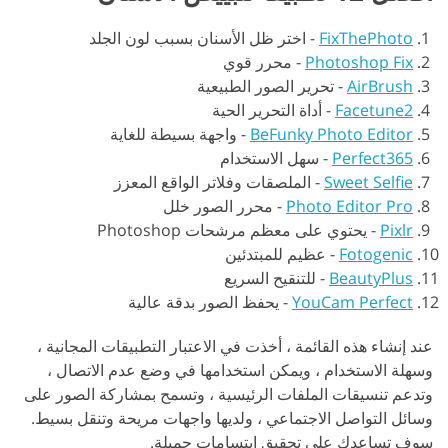
FixThePhoto
-
اختر ظل الأسنان بسبب لون الجلد
Photoshop Fix
-
محرر قوي
AirBrush
-
تحرير الصور الطبيعية
Facetune2
-
أداة التحرير الحية
BeFunky Photo Editor
-
واجهة بسيطة للغاية
Perfect365
-
سهل الاستخدام
Sweet Selfie
-
الملصقات وفلاتر الواقع المعزز
Photo Editor Pro
-
محرر الصور خلل
Pixlr
-
يحتوي على معظم مرشحات Photoshop
Fotogenic
-
عظيم للمبتدئين
BeautyPlus
-
للتنقيح السريع
YouCam Perfect
-
يحفظ الصور بدقة عالية
عند إنشاء هذه القائمة ، أخذت في الاعتبار التطبيقات المجانية ،
وسهلة الاستخدام ، ويمكن استخدامها في وضع عدم الاتصال ،
وتدعم تنسيقات الملفات الرئيسية ، وتسمح بمشاركة الصور على
وسائل التواصل الاجتماعي ، ولديها واجهات مريحة وتنقل بسيط.
سوف تساعدك على تحقيق ابتسامات جميلة.