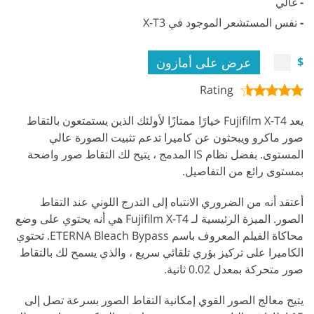
-
غالي
-
نفس المستشعر الموجود في X-T3
عرض على أمازون
$
Rating
يعد Fujifilm X-T4 خيارًا ممتازًا لأولئك الذين يستمتعون بالتقاط
صور ماكرو ويبحثون عن كاميرا تدعم تثبيت الصورة عالي
المستوى. بفضل نظام IS المدمج ، يتيح لك التقاط صور واضحة
بمستوى رائع من التفاصيل.
أعتقد أنه من الضروري الانتباه إلى التدرج اللوني عند التقاط
الصور. الميزة الرئيسية لـ Fujifilm X-T4 هي أنه يحتوي على وضع
محاكاة الفيلم المعروف باسم ETERNA Bleach Bypass. تحتوي
الكاميرا على تركيز بؤري تلقائي سريع ، والذي يسمح لك بالتقاط
صور متحركة بمعدل 0.02 ثانية.
يتيح معالج الصور القوي إمكانية التقاط الصور بسرعة تصل إلى