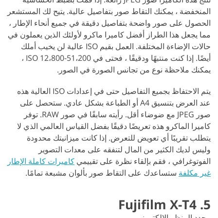
المنخفضة ، يمكنك التقاط صور بتفاصيل عالية. يتيح لك المستشعر
الحصول على صور واضحة بتفاصيل دقيقة في جميع أنحاء الإطار ،
مما يجعل هذا الطراز أفضل كاميرا ماكرو لأولئك الذين يعملون في
حالات الإضاءة المختلفة. العمل بقيم ISO عالية لن يخيب أملك
أيضًا. إذا كنت منتبهًا ودقيقًا ، فحتى في ISO 12،800-51،200 ،
يمكنك ملاحظة نوع من تجانس الصورة في الصور.
يتم الاحتفاظ بجميع التفاصيل حتى في إعدادات ISO العالية هذه
عند العرض بتنسيق A4 أو الطباعة بشكل عادي. ستحصل على
صور JPEG مع ضوضاء أقل. رأيته سابقًا في صور RAW. توفر
كاميرا الماكرو هذه تعريضًا دقيقًا بفضل القياس العالمي الذي لا
يتطلب تقريبًا أي تعويض للتعرض. إذا كانت ميزانيتك محدودة
وليس لديك الكثير من المال لتنفقه على معدات التصوير
الفوتوغرافي ، فقم بإلقاء نظرة على تقييمي
كاميرات كاملة الإطار
غير مكلفة
ستساعدك على التقاط صور بألوان مشبعة تمامًا.
5. Fujifilm X-T4
محدد المنظر الإلكتروني