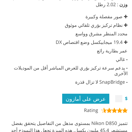
وزن
: 2.02 رطل
✚ صور مفصلة وكبيرة
✚ نظام تركيز بؤري تلقائي موثوق
محدد المنظر مشرق وواسع
✚ 19.4 ميجابيكسل وضع اقتصاص DX
عمر بطارية رائع
-
غالي
-
يدعم سرعة تركيز بؤري للعرض المباشر أقل من الموديلات
الأخرى
-
SnapBridge لا تزال قذرة
عرض على أمازون
$
Rating
تتميز Nikon D850 بمستوى مذهل من التفاصيل يتحقق بفضل
مستشعر 45.4 مليون بكسل. هذه الميزة تجعل هذا النموذج أحد