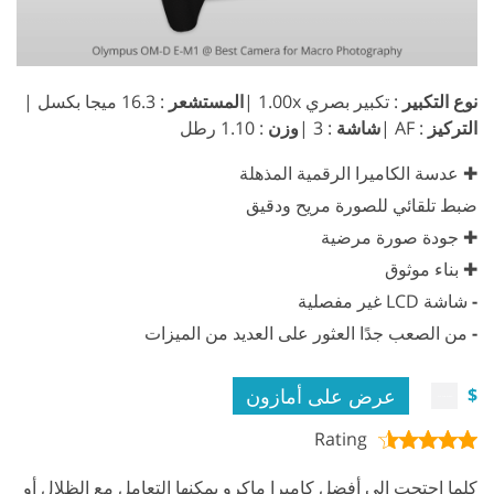
نوع التكبير
: تكبير بصري 1.00x |
المستشعر
: 16.3 ميجا بكسل |
التركيز
: AF |
شاشة
: 3 |
وزن
: 1.10 رطل
✚ عدسة الكاميرا الرقمية المذهلة
ضبط تلقائي للصورة مريح ودقيق
✚ جودة صورة مرضية
✚ بناء موثوق
-
شاشة LCD غير مفصلية
-
من الصعب جدًا العثور على العديد من الميزات
عرض على أمازون
$
Rating
كلما احتجت إلى أفضل كاميرا ماكرو يمكنها التعامل مع الظلال أو