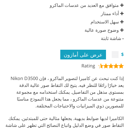
✚ متوافق مع العديد من عدسات الماكرو
✚ أداء ممتاز
✚ سهل الاستخدام
✚ وضوح صورة عالية
-
شاشة ثابتة
عرض على أمازون
$
Rating
إذا كنت تبحث عن كاميرا لتصوير الماكرو ، فإن Nikon D3500
يعد خيارًا رائعًا للنظر فيه. يتيح لك التقاط صور عالية الدقة
بمستوى مذهل من التفاصيل. يمكنك استخدامه مع مجموعة
متنوعة من عدسات الماكرو ، مما يجعل هذا النموذج مناسبًا
للمصورين ذوي الميزانيات والاحتياجات المختلفة.
الكاميرا لديها ضوابط بديهية. يجعلها مثالية حتى للمبتدئين. يمكنك
التقاط صور في وضع الدليل واتباع النصائح التي تظهر على شاشة