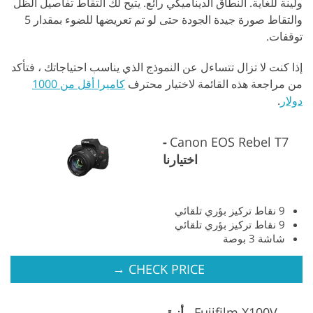
ولينة للغاية. النطاق الديناميكي رائع. يتيح لك التقاط تفاصيل الظل
والتقاط صورة جيدة الجودة حتى لو تم تعريضها للضوء بمقدار 5
توقفات.
إذا كنت لا تزال تتساءل عن النموذج الذي يناسب احتياجاتك ، فتأكد
من مراجعة هذه القائمة لاختيار محترف
كاميرا أقل من 1000
دولار
.
Canon EOS Rebel T7
اختيارنا
9 نقاط تركيز بؤري تلقائي
9 نقاط تركيز بؤري تلقائي
شاشة 3 بوصة
→
CHECK PRICE
Fujifilm X100V
أنيق