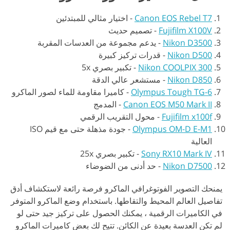
Canon EOS Rebel T7
-
اختيار مثالي للمبتدئين
Fujifilm X100V
-
تصميم حديث
Nikon D3500
-
يدعم مجموعة من العدسات المقربة
Nikon D500
-
قدرات تركيز كبيرة
Nikon COOLPIX 300
-
تكبير بصري 5x
Nikon D850
-
مستشعر عالي الدقة
Olympus Tough TG-6
-
كاميرا مقاومة للماء لصور الماكرو
Canon EOS M50 Mark II
-
المدمج
Fujifilm x100f
-
محول التقريب الرقمي
Olympus OM-D E-M1
-
جودة مذهلة حتى مع قيم ISO
العالية
Sony RX10 Mark IV
-
تكبير بصري 25x
Nikon D7500
-
حد أدنى من الضوضاء
يمنحك التصوير الفوتوغرافي الماكرو فرصة رائعة لاستكشاف أدق
تفاصيل العالم المحيط والتقاطها. باستخدام وضع الماكرو المتوفر
في الكاميرات الرقمية ، يمكنك الحصول على تركيز جيد حتى لو
لم تكن العدسة بعيدة عن الكائن. تتيح لك بعض كاميرات الماكرو