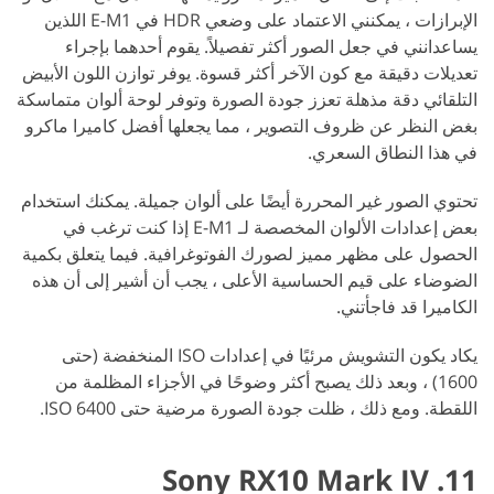
الإبرازات ، يمكنني الاعتماد على وضعي HDR في E-M1 اللذين
يساعدانني في جعل الصور أكثر تفصيلاً. يقوم أحدهما بإجراء
تعديلات دقيقة مع كون الآخر أكثر قسوة. يوفر توازن اللون الأبيض
التلقائي دقة مذهلة تعزز جودة الصورة وتوفر لوحة ألوان متماسكة
بغض النظر عن ظروف التصوير ، مما يجعلها أفضل كاميرا ماكرو
في هذا النطاق السعري.
تحتوي الصور غير المحررة أيضًا على ألوان جميلة. يمكنك استخدام
بعض إعدادات الألوان المخصصة لـ E-M1 إذا كنت ترغب في
الحصول على مظهر مميز لصورك الفوتوغرافية. فيما يتعلق بكمية
الضوضاء على قيم الحساسية الأعلى ، يجب أن أشير إلى أن هذه
الكاميرا قد فاجأتني.
يكاد يكون التشويش مرئيًا في إعدادات ISO المنخفضة (حتى
1600) ، وبعد ذلك يصبح أكثر وضوحًا في الأجزاء المظلمة من
اللقطة. ومع ذلك ، ظلت جودة الصورة مرضية حتى ISO 6400.
11. Sony RX10 Mark IV