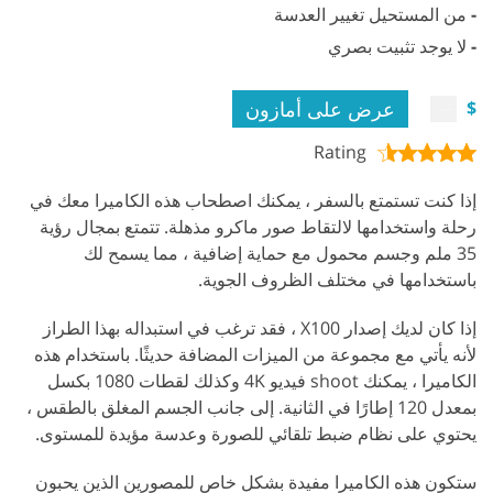
-
من المستحيل تغيير العدسة
-
لا يوجد تثبيت بصري
عرض على أمازون
$
Rating
إذا كنت تستمتع بالسفر ، يمكنك اصطحاب هذه الكاميرا معك في
رحلة واستخدامها لالتقاط صور ماكرو مذهلة. تتمتع بمجال رؤية
35 ملم وجسم محمول مع حماية إضافية ، مما يسمح لك
باستخدامها في مختلف الظروف الجوية.
إذا كان لديك إصدار X100 ، فقد ترغب في استبداله بهذا الطراز
لأنه يأتي مع مجموعة من الميزات المضافة حديثًا. باستخدام هذه
الكاميرا ، يمكنك shoot فيديو 4K وكذلك لقطات 1080 بكسل
بمعدل 120 إطارًا في الثانية. إلى جانب الجسم المغلق بالطقس ،
يحتوي على نظام ضبط تلقائي للصورة وعدسة مؤيدة للمستوى.
ستكون هذه الكاميرا مفيدة بشكل خاص للمصورين الذين يحبون