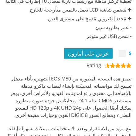
تغطية تركيز مذهلة مع رشقات نارية بمعدل 10 إطارات في الثانية
✚ يتضمن شاشة LCD تعمل باللمس متأرجحة للخارج
✚ مُحدد إلكتروني مُدمج على مستوى العين
-
عمر بطارية سيئ
-
شحن USB غير متوفر
عرض على أمازون
$
Rating
تتميز هذه النسخة المطورة من EOS M50 الشهيرة بأداء مذهل.
تسمح لك مواصفاته المحسّنة بإنشاء لقطات ماكرو مذهلة
بالإضافة إلى محتوى رائع لمدونات الفيديو ولأغراض أخرى. يوفر
مستشعر CMOS بدقة 24.1 ميجابكسل جودة صورة متطورة.
يمكنك أيضًا الحصول على 4K UHD 24p و HD 120p للفيديو
البطيء ومعالج الصور DIGIC 8 القوي وخيارات مفيدة أخرى.
مع مزيد من الاستقرار وتعدد الاستخدامات ، يمكنك بسهولة إبقاء
الهدف في التركيز البؤري. تتيح لك الكاميرا shoot عموديًا وأفقيًا