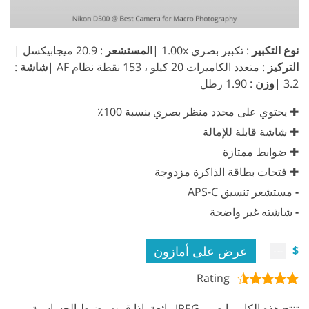
نوع التكبير
: تكبير بصري 1.00x |
المستشعر
: 20.9 ميجابيكسل |
التركيز
: متعدد الكاميرات 20 كيلو ، 153 نقطة نظام AF |
شاشة
:
3.2 |
وزن
: 1.90 رطل
✚ يحتوي على محدد منظر بصري بنسبة 100٪
✚ شاشة قابلة للإمالة
✚ ضوابط ممتازة
✚ فتحات بطاقة الذاكرة مزدوجة
-
مستشعر تنسيق APS-C
-
شاشته غير واضحة
عرض على أمازون
$
Rating
تنتج هذه الكاميرا صور JPEG رائعة. إذا قمت بضبط الحساسية