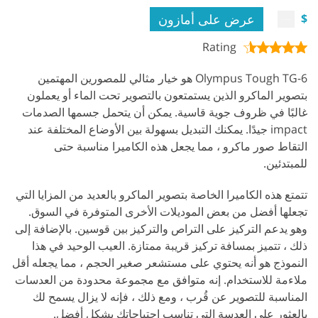
عرض على أمازون
$
Rating
Olympus Tough TG-6 هو خيار مثالي للمصورين المهتمين
بتصوير الماكرو الذين يستمتعون بالتصوير تحت الماء أو يعملون
غالبًا في ظروف جوية قاسية. يمكن أن يتحمل جسمها الصدمات
impact جيدًا. يمكنك التبديل بسهولة بين الأوضاع المختلفة عند
التقاط صور ماكرو ، مما يجعل هذه الكاميرا مناسبة حتى
للمبتدئين.
تتمتع هذه الكاميرا الخاصة بتصوير الماكرو بالعديد من المزايا التي
تجعلها أفضل من بعض الموديلات الأخرى المتوفرة في السوق.
وهو يدعم التركيز على التراص والتركيز بين قوسين. بالإضافة إلى
ذلك ، تتميز بمسافة تركيز قريبة ممتازة. العيب الوحيد في هذا
النموذج هو أنه يحتوي على مستشعر صغير الحجم ، مما يجعله أقل
ملاءمة للاستخدام. إنه متوافق مع مجموعة محدودة من العدسات
المناسبة للتصوير عن قُرب ، ومع ذلك ، فإنه لا يزال يسمح لك
بالعثور على العدسة التي تناسب احتياجاتك بشكل أفضل.