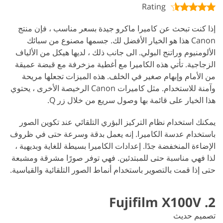
Rating
إذا كنت تبحث عن كاميرا ماكرو جيدة بسعر مناسب ، فإن منتج
Canon هذا هو الخيار الأفضل لك. جسمها مصنوع من سبائك
الألومنيوم وراتنج البولي. الى جانب ذلك ، لديها هيكل من الألياف
الزجاجية. تأتي هذه الكاميرا مع أغطية مزخرفة مع قبضة عميقة
من الأمام وإبهام صغير في الخلف. هذه الميزات تجعلها مريحة
وآمنة للاستخدام. مثل كاميرات Canon الرخيصة الأخرى ، يحتوي
هذا الخيار على قائمة بها وصول سريع من خلال زر Q.
يمكنك استخدام نظام التركيز البؤري التلقائي عند تكوين الصور
باستخدام عدسة الكاميرا. إنه يعمل بدقة وسرعة حتى في ظروف
الإضاءة المنخفضة جدًا. إعدادات الكاميرا بسيطة للغاية وبديهية ،
لذا فهي مناسبة حتى للمبتدئين. فهي توفر صورًا مشرقة ومشبعة
حتى إذا قمت بالتصوير باستخدام أنماط الصور التلقائية والقياسية.
2. Fujifilm X100V
تصميم حديث